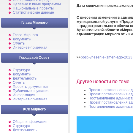
Информация о городе
Целевые и иные программы
Дата окончания приема экспе
Национальные проекты
Статистические данные
О внесении изменений в админ
муниципальной услуги «Предос
Глава Мирного
– градостроительного облика о
Архангельской области «Мирн
администрации Мирного от 28 
Глава Мирного
Документы
Отчеты
Интернет-приемная
>>
post.-vnesenie-izmen-ago-2023
Городской Совет
Структура
Документы
Деятельность
Другие новости по теме:
Отчеты
Проекты документов
Проект постановления а
Публичные слушания
Проект постановления а
Информация
Постановление админист
Интернет-приемная
Проект постановления а
Постановление админист
КСК Мирного
Общая информация
Структура
Деятельность