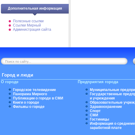
Дополнительная информация
Полезные ссылки
Ссылки Мирный
Администрация сайта
Город и люди
О городе
Предприятия города
Городское телевидение
Муниципальные предпри
Панорама Мирного
Государственные предп
Публикации о городе в СМИ
и учреждения
Книги о городе
Образовательные учреж
Фильмы о городе
Здравоохранение
Спорт
СМИ
Гостиницы
Информация о среднеме
заработной плате