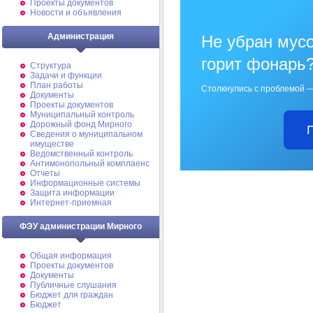
Проекты документов
Новости и объявления
Администрация
Не убран мусо
горит фонарь
Структура
Задачи и функции
План работы
Столкнулись с проблемой —
Документы
Проекты документов
Муниципальный контроль
Дорожный фонд Мирного
Cведения о муниципальном
имуществе
Ведомственный контроль
Антимонопольный комплаенс
Отчеты
Информационные системы
Защита информации
Интернет-приемная
ФЭУ администрации Мирного
Общая информация
Проекты документов
Документы
Публичные слушания
Бюджет для граждан
Бюджет