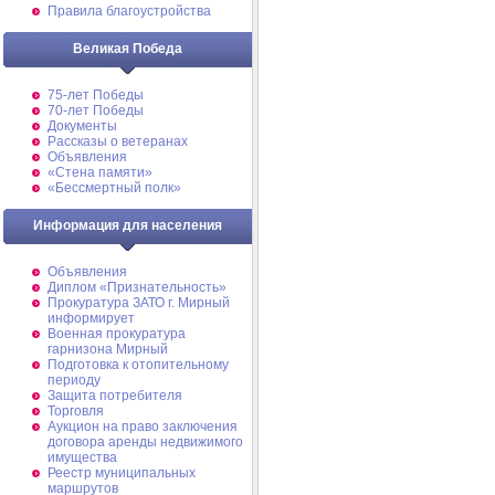
Правила благоустройства
Великая Победа
75-лет Победы
70-лет Победы
Документы
Рассказы о ветеранах
Объявления
«Стена памяти»
«Бессмертный полк»
Информация для населения
Объявления
Диплом «Признательность»
Прокуратура ЗАТО г. Мирный
информирует
Военная прокуратура
гарнизона Мирный
Подготовка к отопительному
периоду
Защита потребителя
Торговля
Аукцион на право заключения
договора аренды недвижимого
имущества
Реестр муниципальных
маршрутов