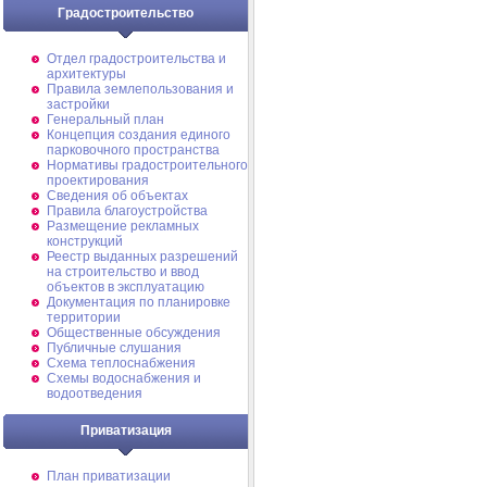
Градостроительство
Отдел градостроительства и
архитектуры
Правила землепользования и
застройки
Генеральный план
Концепция создания единого
парковочного пространства
Нормативы градостроительного
проектирования
Сведения об объектах
Правила благоустройства
Размещение рекламных
конструкций
Реестр выданных разрешений
на строительство и ввод
объектов в эксплуатацию
Документация по планировке
территории
Общественные обсуждения
Публичные слушания
Схема теплоснабжения
Схемы водоснабжения и
водоотведения
Приватизация
План приватизации