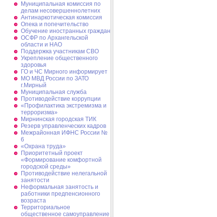
Муниципальная комиссия по
делам несовершеннолетних
Антинаркотическая комиссия
Опека и попечительство
Обучение иностранных граждан
ОСФР по Архангельской
области и НАО
Поддержка участникам СВО
Укрепление общественного
здоровья
ГО и ЧС Мирного информирует
МО МВД России по ЗАТО
г.Мирный
Муниципальная cлужба
Противодействие коррупции
«Профилактика экстремизма и
терроризма»
Мирнинская городская ТИК
Резерв управленческих кадров
Межрайонная ИФНС России №
6
«Охрана труда»
Приоритетный проект
«Формирование комфортной
городской среды»
Противодействие нелегальной
занятости
Неформальная занятость и
работники предпенсионного
возраста
Территориальное
общественное самоуправление