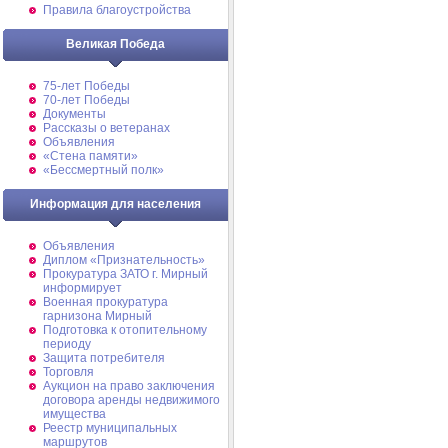
Правила благоустройства
Великая Победа
75-лет Победы
70-лет Победы
Документы
Рассказы о ветеранах
Объявления
«Стена памяти»
«Бессмертный полк»
Информация для населения
Объявления
Диплом «Признательность»
Прокуратура ЗАТО г. Мирный
информирует
Военная прокуратура
гарнизона Мирный
Подготовка к отопительному
периоду
Защита потребителя
Торговля
Аукцион на право заключения
договора аренды недвижимого
имущества
Реестр муниципальных
маршрутов