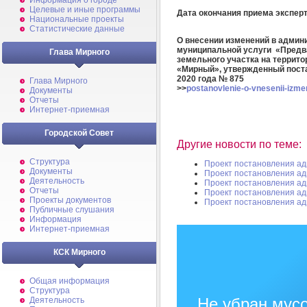
Информация о городе
Целевые и иные программы
Дата окончания приема экспе
Национальные проекты
Статистические данные
О внесении изменений в админ
муниципальной услуги «Предв
Глава Мирного
земельного участка на террито
«Мирный», утвержденный поста
2020 года № 875
Глава Мирного
>>
postanovlenie-o-vnesenii-izme
Документы
Отчеты
Интернет-приемная
Городской Совет
Другие новости по теме:
Структура
Проект постановления а
Документы
Проект постановления а
Деятельность
Проект постановления а
Отчеты
Проект постановления а
Проекты документов
Проект постановления а
Публичные слушания
Информация
Интернет-приемная
КСК Мирного
Общая информация
Структура
Не убран мусо
Деятельность