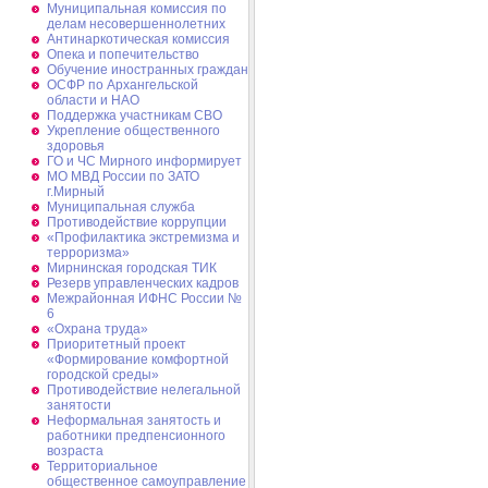
Муниципальная комиссия по
делам несовершеннолетних
Антинаркотическая комиссия
Опека и попечительство
Обучение иностранных граждан
ОСФР по Архангельской
области и НАО
Поддержка участникам СВО
Укрепление общественного
здоровья
ГО и ЧС Мирного информирует
МО МВД России по ЗАТО
г.Мирный
Муниципальная cлужба
Противодействие коррупции
«Профилактика экстремизма и
терроризма»
Мирнинская городская ТИК
Резерв управленческих кадров
Межрайонная ИФНС России №
6
«Охрана труда»
Приоритетный проект
«Формирование комфортной
городской среды»
Противодействие нелегальной
занятости
Неформальная занятость и
работники предпенсионного
возраста
Территориальное
общественное самоуправление