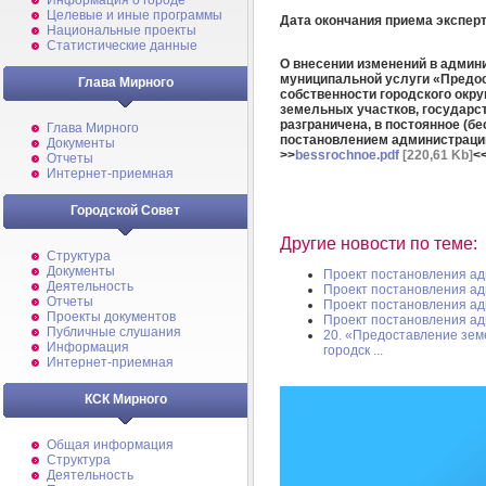
Информация о городе
Целевые и иные программы
Дата окончания приема экспе
Национальные проекты
Статистические данные
О внесении изменений в админ
муниципальной услуги «Предос
Глава Мирного
собственности городского окру
земельных участков, государс
разграничена, в постоянное (б
Глава Мирного
постановлением администрации
Документы
>>
bessrochnoe.pdf
[220,61 Kb]
<
Отчеты
Интернет-приемная
Городской Совет
Другие новости по теме:
Структура
Документы
Проект постановления а
Деятельность
Проект постановления а
Отчеты
Проект постановления а
Проекты документов
Проект постановления а
Публичные слушания
20. «Предоставление зем
Информация
городск ...
Интернет-приемная
КСК Мирного
Общая информация
Структура
Деятельность