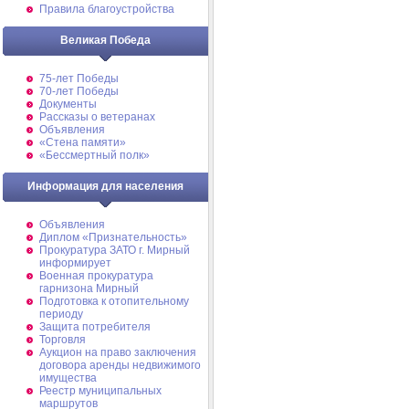
Правила благоустройства
Великая Победа
75-лет Победы
70-лет Победы
Документы
Рассказы о ветеранах
Объявления
«Стена памяти»
«Бессмертный полк»
Информация для населения
Объявления
Диплом «Признательность»
Прокуратура ЗАТО г. Мирный
информирует
Военная прокуратура
гарнизона Мирный
Подготовка к отопительному
периоду
Защита потребителя
Торговля
Аукцион на право заключения
договора аренды недвижимого
имущества
Реестр муниципальных
маршрутов