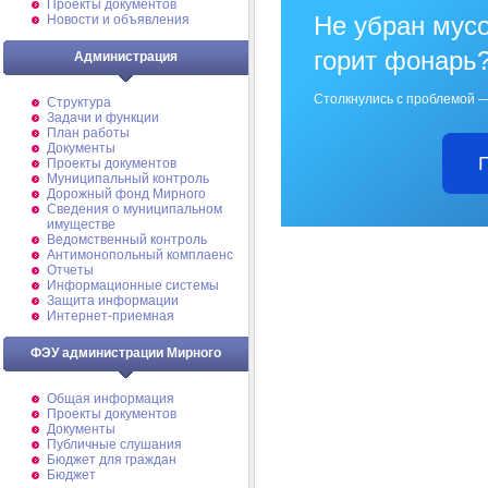
Проекты документов
Не убран мусо
Новости и объявления
горит фонарь
Администрация
Столкнулись с проблемой —
Структура
Задачи и функции
План работы
Документы
Проекты документов
Муниципальный контроль
Дорожный фонд Мирного
Cведения о муниципальном
имуществе
Ведомственный контроль
Антимонопольный комплаенс
Отчеты
Информационные системы
Защита информации
Интернет-приемная
ФЭУ администрации Мирного
Общая информация
Проекты документов
Документы
Публичные слушания
Бюджет для граждан
Бюджет