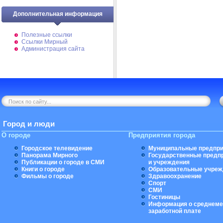
Дополнительная информация
Полезные ссылки
Ссылки Мирный
Администрация сайта
Город и люди
О городе
Предприятия города
Городское телевидение
Муниципальные предпри
Панорама Мирного
Государственные предп
Публикации о городе в СМИ
и учреждения
Книги о городе
Образовательные учреж
Фильмы о городе
Здравоохранение
Спорт
СМИ
Гостиницы
Информация о среднеме
заработной плате