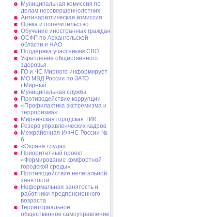
Муниципальная комиссия по
делам несовершеннолетних
Антинаркотическая комиссия
Опека и попечительство
Обучение иностранных граждан
ОСФР по Архангельской
области и НАО
Поддержка участникам СВО
Укрепление общественного
здоровья
ГО и ЧС Мирного информирует
МО МВД России по ЗАТО
г.Мирный
Муниципальная cлужба
Противодействие коррупции
«Профилактика экстремизма и
терроризма»
Мирнинская городская ТИК
Резерв управленческих кадров
Межрайонная ИФНС России №
6
«Охрана труда»
Приоритетный проект
«Формирование комфортной
городской среды»
Противодействие нелегальной
занятости
Неформальная занятость и
работники предпенсионного
возраста
Территориальное
общественное самоуправление