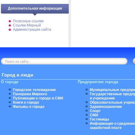
Дополнительная информация
Полезные ссылки
Ссылки Мирный
Администрация сайта
Город и люди
О городе
Предприятия города
Городское телевидение
Муниципальные предпри
Панорама Мирного
Государственные предп
Публикации о городе в СМИ
и учреждения
Книги о городе
Образовательные учреж
Фильмы о городе
Здравоохранение
Спорт
СМИ
Гостиницы
Информация о среднеме
заработной плате