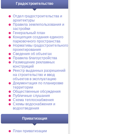
Градостроительство
Отдел градостроительства и
архитектуры
Правила землепользования и
застройки
Генеральный план
Концепция создания единого
парковочного пространства
Нормативы градостроительного
проектирования
Сведения об объектах
Правила благоустройства
Размещение рекламных
конструкций
Реестр выданных разрешений
на строительство и ввод
объектов в эксплуатацию
Документация по планировке
территории
Общественные обсуждения
Публичные слушания
Схема теплоснабжения
Схемы водоснабжения и
водоотведения
Приватизация
План приватизации