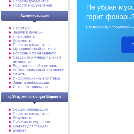
Проекты документов
Не убран мусо
Новости и объявления
горит фонарь
Администрация
Столкнулись с проблемой —
Структура
Задачи и функции
План работы
Документы
Проекты документов
Муниципальный контроль
Дорожный фонд Мирного
Cведения о муниципальном
имуществе
Ведомственный контроль
Антимонопольный комплаенс
Отчеты
Информационные системы
Защита информации
Интернет-приемная
ФЭУ администрации Мирного
Общая информация
Проекты документов
Документы
Публичные слушания
Бюджет для граждан
Бюджет