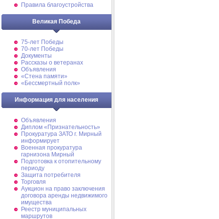
Правила благоустройства
Великая Победа
75-лет Победы
70-лет Победы
Документы
Рассказы о ветеранах
Объявления
«Стена памяти»
«Бессмертный полк»
Информация для населения
Объявления
Диплом «Признательность»
Прокуратура ЗАТО г. Мирный
информирует
Военная прокуратура
гарнизона Мирный
Подготовка к отопительному
периоду
Защита потребителя
Торговля
Аукцион на право заключения
договора аренды недвижимого
имущества
Реестр муниципальных
маршрутов