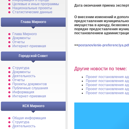
Информация о городе
Целевые и иные программы
Дата окончания приема экспер
Национальные проекты
Статистические данные
О внесении изменений и допол
предоставления муниципально
Глава Мирного
имущества в аренду, безвозмез
порядке предоставления муни
постановлением администрации
Глава Мирного
Документы
Отчеты
>>
postanovlenie-preferenciya.pd
Интернет-приемная
Городской Совет
Структура
Другие новости по теме:
Документы
Деятельность
Проект постановления а
Отчеты
Проект постановления а
Проекты документов
Проект постановления а
Публичные слушания
Проект постановления а
Информация
Проект постановления а
Интернет-приемная
КСК Мирного
Общая информация
Структура
Деятельность