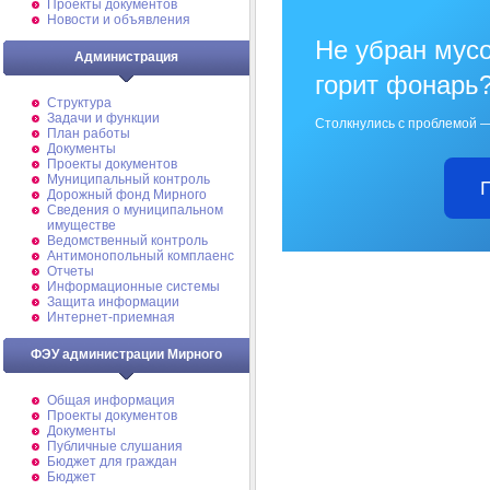
Проекты документов
Новости и объявления
Не убран мусо
Администрация
горит фонарь
Структура
Задачи и функции
Столкнулись с проблемой —
План работы
Документы
Проекты документов
Муниципальный контроль
Дорожный фонд Мирного
Cведения о муниципальном
имуществе
Ведомственный контроль
Антимонопольный комплаенс
Отчеты
Информационные системы
Защита информации
Интернет-приемная
ФЭУ администрации Мирного
Общая информация
Проекты документов
Документы
Публичные слушания
Бюджет для граждан
Бюджет