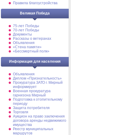
Правила благоустройства
Великая Победа
75-лет Победы
70-лет Победы
Документы
Рассказы о ветеранах
Объявления
«Стена памяти»
«Бессмертный полк»
Информация для населения
Объявления
Диплом «Признательность»
Прокуратура ЗАТО г. Мирный
информирует
Военная прокуратура
гарнизона Мирный
Подготовка к отопительному
периоду
Защита потребителя
Торговля
Аукцион на право заключения
договора аренды недвижимого
имущества
Реестр муниципальных
маршрутов