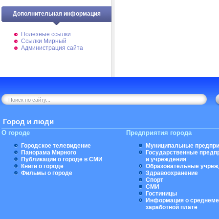
Дополнительная информация
Полезные ссылки
Ссылки Мирный
Администрация сайта
Город и люди
О городе
Предприятия города
Городское телевидение
Муниципальные предпри
Панорама Мирного
Государственные предп
Публикации о городе в СМИ
и учреждения
Книги о городе
Образовательные учреж
Фильмы о городе
Здравоохранение
Спорт
СМИ
Гостиницы
Информация о среднеме
заработной плате