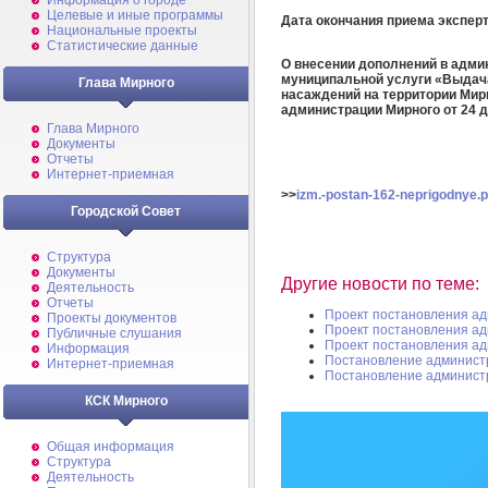
Информация о городе
Целевые и иные программы
Дата окончания приема экспер
Национальные проекты
Статистические данные
О внесении дополнений в адми
муниципальной услуги «Выдача
Глава Мирного
насаждений на территории Мир
администрации Мирного от 24 д
Глава Мирного
Документы
Отчеты
Интернет-приемная
>>
izm.-postan-162-neprigodnye.p
Городской Совет
Структура
Документы
Другие новости по теме:
Деятельность
Отчеты
Проект постановления а
Проекты документов
Проект постановления а
Публичные слушания
Проект постановления а
Информация
Постановление админист
Интернет-приемная
Постановление админист
КСК Мирного
Общая информация
Структура
Деятельность