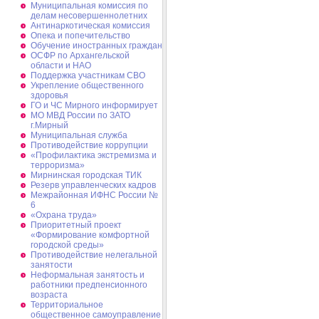
Муниципальная комиссия по
делам несовершеннолетних
Антинаркотическая комиссия
Опека и попечительство
Обучение иностранных граждан
ОСФР по Архангельской
области и НАО
Поддержка участникам СВО
Укрепление общественного
здоровья
ГО и ЧС Мирного информирует
МО МВД России по ЗАТО
г.Мирный
Муниципальная cлужба
Противодействие коррупции
«Профилактика экстремизма и
терроризма»
Мирнинская городская ТИК
Резерв управленческих кадров
Межрайонная ИФНС России №
6
«Охрана труда»
Приоритетный проект
«Формирование комфортной
городской среды»
Противодействие нелегальной
занятости
Неформальная занятость и
работники предпенсионного
возраста
Территориальное
общественное самоуправление