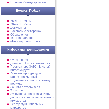
Правила благоустройства
Великая Победа
75-лет Победы
70-лет Победы
Документы
Рассказы о ветеранах
Объявления
«Стена памяти»
«Бессмертный полк»
Информация для населения
Объявления
Диплом «Признательность»
Прокуратура ЗАТО г. Мирный
информирует
Военная прокуратура
гарнизона Мирный
Подготовка к отопительному
периоду
Защита потребителя
Торговля
Аукцион на право заключения
договора аренды недвижимого
имущества
Реестр муниципальных
маршрутов