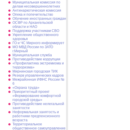
Муниципальная комиссия по
делам несовершеннолетних
Антинаркотическая комиссия
Опека и попечительство
Обучение иностранных граждан
ОСФР по Архангельской
области и НАО
Поддержка участникам СВО
Укрепление общественного
здоровья
ГО и ЧС Мирного информирует
МО МВД России по ЗАТО
г.Мирный
Муниципальная cлужба
Противодействие коррупции
«Профилактика экстремизма и
терроризма»
Мирнинская городская ТИК
Резерв управленческих кадров
Межрайонная ИФНС России №
6
«Охрана труда»
Приоритетный проект
«Формирование комфортной
городской среды»
Противодействие нелегальной
занятости
Неформальная занятость и
работники предпенсионного
возраста
Территориальное
общественное самоуправление