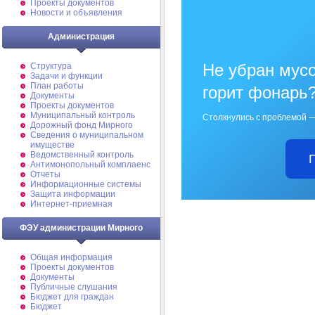
Проекты документов
Новости и объявления
Администрация
Не убран мусо
Структура
Задачи и функции
План работы
горит фонарь
Документы
Проекты документов
Муниципальный контроль
Столкнулись с проблемой —
Дорожный фонд Мирного
Cведения о муниципальном
имуществе
Ведомственный контроль
Антимонопольный комплаенс
Отчеты
Информационные системы
Защита информации
Интернет-приемная
ФЭУ администрации Мирного
Общая информация
Проекты документов
Документы
Публичные слушания
Бюджет для граждан
Бюджет