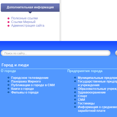
Дополнительная информация
Полезные ссылки
Ссылки Мирный
Администрация сайта
Город и люди
О городе
Предприятия города
Городское телевидение
Муниципальные предпри
Панорама Мирного
Государственные предп
Публикации о городе в СМИ
и учреждения
Книги о городе
Образовательные учреж
Фильмы о городе
Здравоохранение
Спорт
СМИ
Гостиницы
Информация о среднеме
заработной плате