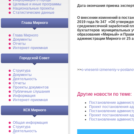
Информация о городе
Целевые и иные программы
Дата окончания приема экспер
Национальные проекты
Статистические данные
О внесении изменений в поста
2019 года № 347 «Об утвержд
Глава Мирного
среднемесячной заработной пл
бухгалтеров муниципальных у
образования «Мирный» и Прав
Глава Мирного
администрации Мирного от 25 а
Документы
Отчеты
Интернет-приемная
Городской Совет
>>
o-vnesenii-izmeneniy-v-postano
Структура
Документы
Деятельность
Отчеты
Проекты документов
Публичные слушания
Другие новости по теме:
Информация
Интернет-приемная
Постановление админист
Проект постановления а
КСК Мирного
Постановление админист
Проект постановления а
Постановление админист
Общая информация
Структура
Деятельность