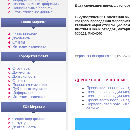
Информация о городе
Целевые и иные программы
Дата окончания приема экспер
Национальные проекты
Статистические данные
Об утверждении Положения об 
костров, проведения мероприя
Глава Мирного
тепловой обработки пищи с пом
листвы и иных отходов, матер
города Мирного
Глава Мирного
Документы
Отчеты
Интернет-приемная
>>
post-po-mangalam.pdf
[168,84 
Городской Совет
Структура
Документы
Деятельность
Другие новости по теме:
Отчеты
Проекты документов
Проект постановления а
Публичные слушания
Постановление админист
Информация
Постановление админист
Интернет-приемная
Проект постановления а
Порядок использования от
КСК Мирного
сельско ...
Общая информация
Структура
Деятельность