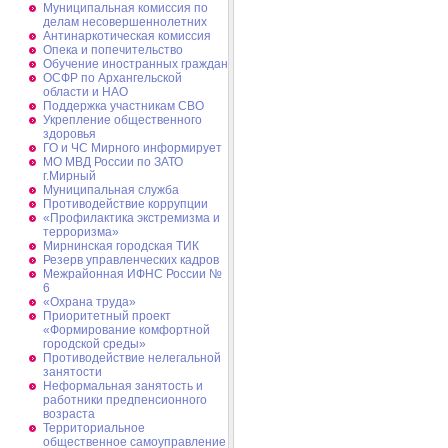
Муниципальная комиссия по
делам несовершеннолетних
Антинаркотическая комиссия
Опека и попечительство
Обучение иностранных граждан
ОСФР по Архангельской
области и НАО
Поддержка участникам СВО
Укрепление общественного
здоровья
ГО и ЧС Мирного информирует
МО МВД России по ЗАТО
г.Мирный
Муниципальная cлужба
Противодействие коррупции
«Профилактика экстремизма и
терроризма»
Мирнинская городская ТИК
Резерв управленческих кадров
Межрайонная ИФНС России №
6
«Охрана труда»
Приоритетный проект
«Формирование комфортной
городской среды»
Противодействие нелегальной
занятости
Неформальная занятость и
работники предпенсионного
возраста
Территориальное
общественное самоуправление