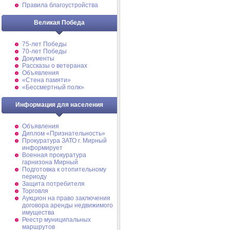
Правила благоустройства
Великая Победа
75-лет Победы
70-лет Победы
Документы
Рассказы о ветеранах
Объявления
«Стена памяти»
«Бессмертный полк»
Информация для населения
Объявления
Диплом «Признательность»
Прокуратура ЗАТО г. Мирный
информирует
Военная прокуратура
гарнизона Мирный
Подготовка к отопительному
периоду
Защита потребителя
Торговля
Аукцион на право заключения
договора аренды недвижимого
имущества
Реестр муниципальных
маршрутов