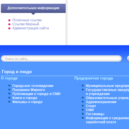
Дополнительная информация
Полезные ссылки
Ссылки Мирный
Администрация сайта
Город и люди
О городе
Предприятия города
Городское телевидение
Муниципальные предпри
Панорама Мирного
Государственные предп
Публикации о городе в СМИ
и учреждения
Книги о городе
Образовательные учреж
Фильмы о городе
Здравоохранение
Спорт
СМИ
Гостиницы
Информация о среднеме
заработной плате