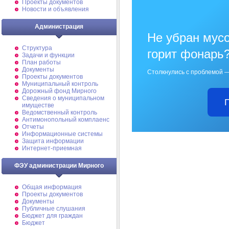
Проекты документов
Новости и объявления
Администрация
Не убран мусо
Структура
горит фонарь
Задачи и функции
План работы
Документы
Столкнулись с проблемой —
Проекты документов
Муниципальный контроль
Дорожный фонд Мирного
Cведения о муниципальном
имуществе
Ведомственный контроль
Антимонопольный комплаенс
Отчеты
Информационные системы
Защита информации
Интернет-приемная
ФЭУ администрации Мирного
Общая информация
Проекты документов
Документы
Публичные слушания
Бюджет для граждан
Бюджет