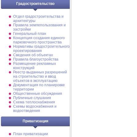
Градостроительство
Отдел градостроительства и
архитектуры
Правила землепользования и
застройки
Генеральный план
Концепция создания единого
парковочного пространства
Нормативы градостроительного
проектирования
Сведения об объектах
Правила благоустройства
Размещение рекламных
конструкций
Реестр выданных разрешений
на строительство и ввод
объектов в эксплуатацию
Документация по планировке
территории
Общественные обсуждения
Публичные слушания
Схема теплоснабжения
Схемы водоснабжения и
водоотведения
Приватизация
План приватизации