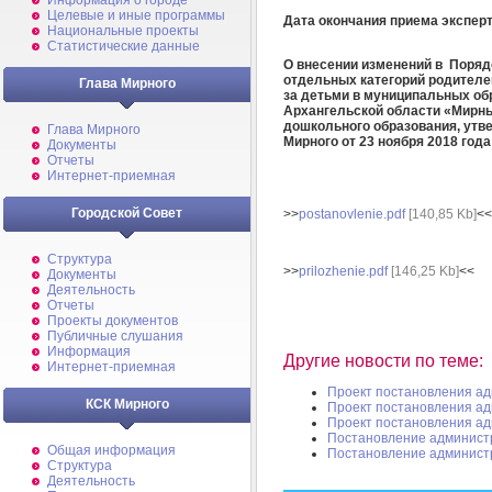
Информация о городе
Целевые и иные программы
Дата окончания приема экспер
Национальные проекты
Статистические данные
О внесении изменений в Поряд
отдельных категорий родителе
Глава Мирного
за детьми в муниципальных об
Архангельской области «Мирн
дошкольного образования, ут
Глава Мирного
Мирного от 23 ноября 2018 год
Документы
Отчеты
Интернет-приемная
Городской Совет
>>
postanovlenie.pdf
[140,85 Kb]
<<
Структура
>>
prilozhenie.pdf
[146,25 Kb]
<<
Документы
Деятельность
Отчеты
Проекты документов
Публичные слушания
Информация
Другие новости по теме:
Интернет-приемная
Проект постановления а
КСК Мирного
Проект постановления а
Проект постановления а
Постановление админист
Общая информация
Постановление админист
Структура
Деятельность