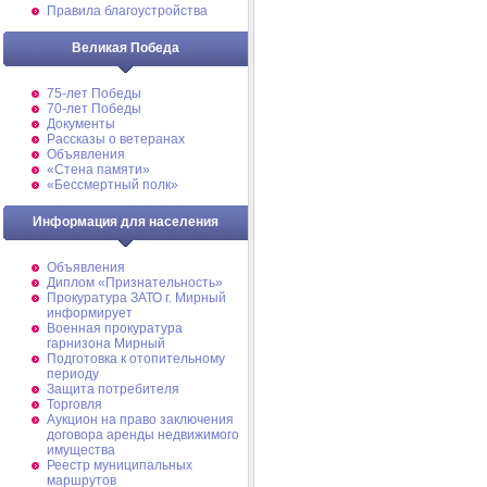
Правила благоустройства
Великая Победа
75-лет Победы
70-лет Победы
Документы
Рассказы о ветеранах
Объявления
«Стена памяти»
«Бессмертный полк»
Информация для населения
Объявления
Диплом «Признательность»
Прокуратура ЗАТО г. Мирный
информирует
Военная прокуратура
гарнизона Мирный
Подготовка к отопительному
периоду
Защита потребителя
Торговля
Аукцион на право заключения
договора аренды недвижимого
имущества
Реестр муниципальных
маршрутов