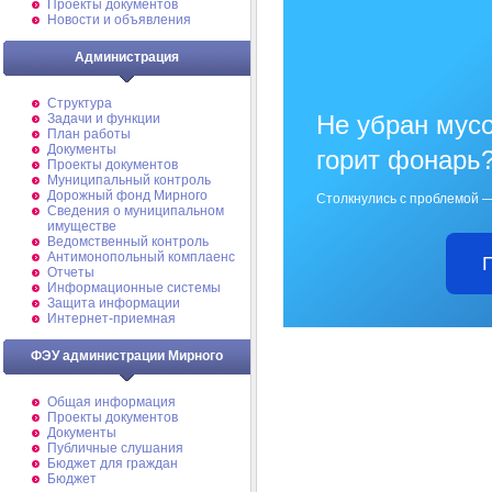
Проекты документов
Новости и объявления
Администрация
Структура
Не убран мусо
Задачи и функции
План работы
Документы
горит фонарь
Проекты документов
Муниципальный контроль
Дорожный фонд Мирного
Столкнулись с проблемой —
Cведения о муниципальном
имуществе
Ведомственный контроль
Антимонопольный комплаенс
Отчеты
Информационные системы
Защита информации
Интернет-приемная
ФЭУ администрации Мирного
Общая информация
Проекты документов
Документы
Публичные слушания
Бюджет для граждан
Бюджет