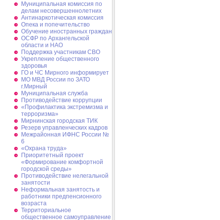
Муниципальная комиссия по
делам несовершеннолетних
Антинаркотическая комиссия
Опека и попечительство
Обучение иностранных граждан
ОСФР по Архангельской
области и НАО
Поддержка участникам СВО
Укрепление общественного
здоровья
ГО и ЧС Мирного информирует
МО МВД России по ЗАТО
г.Мирный
Муниципальная cлужба
Противодействие коррупции
«Профилактика экстремизма и
терроризма»
Мирнинская городская ТИК
Резерв управленческих кадров
Межрайонная ИФНС России №
6
«Охрана труда»
Приоритетный проект
«Формирование комфортной
городской среды»
Противодействие нелегальной
занятости
Неформальная занятость и
работники предпенсионного
возраста
Территориальное
общественное самоуправление