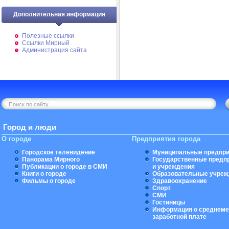
Дополнительная информация
Полезные ссылки
Ссылки Мирный
Администрация сайта
Город и люди
О городе
Предприятия города
Городское телевидение
Муниципальные предпри
Панорама Мирного
Государственные предп
Публикации о городе в СМИ
и учреждения
Книги о городе
Образовательные учреж
Фильмы о городе
Здравоохранение
Спорт
СМИ
Гостиницы
Информация о среднеме
заработной плате