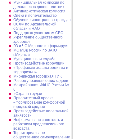
Муниципальная комиссия по
делам несовершеннолетних
Антинаркотическая комиссия
Опека и попечительство
Обучение иностранных граждан
ОСФР по Архангельской
области и НАО
Поддержка участникам СВО
Укрепление общественного
здоровья
ГО и ЧС Мирного информирует
МО МВД России по ЗАТО
г.Мирный
Муниципальная cлужба
Противодействие коррупции
«Профилактика экстремизма и
терроризма»
Мирнинская городская ТИК
Резерв управленческих кадров
Межрайонная ИФНС России №
6
«Охрана труда»
Приоритетный проект
«Формирование комфортной
городской среды»
Противодействие нелегальной
занятости
Неформальная занятость и
работники предпенсионного
возраста
Территориальное
общественное самоуправление