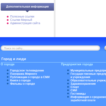
Дополнительная информация
Полезные ссылки
Ссылки Мирный
Администрация сайта
Город и люди
О городе
Предприятия города
Городское телевидение
Муниципальные предпри
Панорама Мирного
Государственные предп
Публикации о городе в СМИ
и учреждения
Книги о городе
Образовательные учреж
Фильмы о городе
Здравоохранение
Спорт
СМИ
Гостиницы
Информация о среднеме
заработной плате