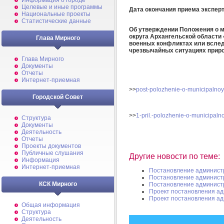
Информация о городе
Целевые и иные программы
Дата окончания приема экспер
Национальные проекты
Статистические данные
Об утверждении Положения о м
округа Архангельской области
Глава Мирного
военных конфликтах или вследс
чрезвычайных ситуациях приро
Глава Мирного
Документы
Отчеты
Интернет-приемная
>>
post-polozhenie-o-municipalno
Городской Совет
>>
1-pril.-polozhenie-o-municipal
Структура
Документы
Деятельность
Отчеты
Проекты документов
Публичные слушания
Другие новости по теме:
Информация
Интернет-приемная
Постановление админист
Постановление админист
КСК Мирного
Постановление админист
Проект постановления а
Проект постановления а
Общая информация
Структура
Деятельность