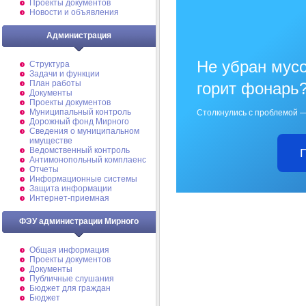
Проекты документов
Новости и объявления
Администрация
Не убран мусо
Структура
Задачи и функции
План работы
горит фонарь
Документы
Проекты документов
Муниципальный контроль
Столкнулись с проблемой —
Дорожный фонд Мирного
Cведения о муниципальном
имуществе
Ведомственный контроль
Антимонопольный комплаенс
Отчеты
Информационные системы
Защита информации
Интернет-приемная
ФЭУ администрации Мирного
Общая информация
Проекты документов
Документы
Публичные слушания
Бюджет для граждан
Бюджет