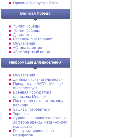
Правила благоустройства
Великая Победа
75-лет Победы
70-лет Победы
Документы
Рассказы о ветеранах
Объявления
«Стена памяти»
«Бессмертный полк»
Информация для населения
Объявления
Диплом «Признательность»
Прокуратура ЗАТО г. Мирный
информирует
Военная прокуратура
гарнизона Мирный
Подготовка к отопительному
периоду
Защита потребителя
Торговля
Аукцион на право заключения
договора аренды недвижимого
имущества
Реестр муниципальных
маршрутов