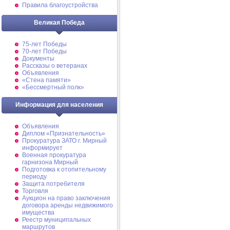
Правила благоустройства
Великая Победа
75-лет Победы
70-лет Победы
Документы
Рассказы о ветеранах
Объявления
«Стена памяти»
«Бессмертный полк»
Информация для населения
Объявления
Диплом «Признательность»
Прокуратура ЗАТО г. Мирный
информирует
Военная прокуратура
гарнизона Мирный
Подготовка к отопительному
периоду
Защита потребителя
Торговля
Аукцион на право заключения
договора аренды недвижимого
имущества
Реестр муниципальных
маршрутов