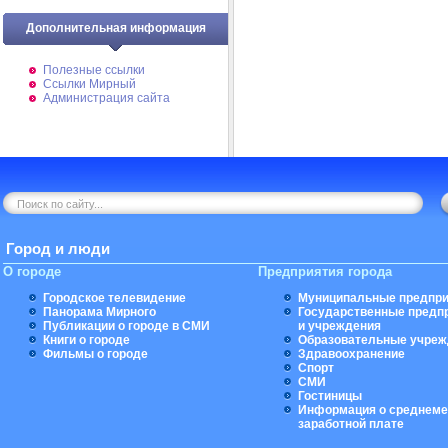
Дополнительная информация
Полезные ссылки
Ссылки Мирный
Администрация сайта
Город и люди
О городе
Предприятия города
Городское телевидение
Муниципальные предпри
Панорама Мирного
Государственные предп
Публикации о городе в СМИ
и учреждения
Книги о городе
Образовательные учреж
Фильмы о городе
Здравоохранение
Спорт
СМИ
Гостиницы
Информация о среднеме
заработной плате