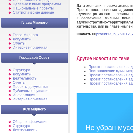
Информация о городе
Целевые и иные программы
Дата окончания приема эксперт
Национальные проекты
Проект постановления админи
Статистические данные
административного реглам
«Обеспечение жилыми помещ
административно-территори
Глава Мирного
жительства, или выплате компен
Скачать >>
proekt12_n_250112_2
Глава Мирного
Документы
Отчеты
Интернет-приемная
Городской Совет
Другие новости по теме:
Проект постановления а
Структура
Постановление админист
Документы
Проект постановления а
Деятельность
Проект постановления а
Отчеты
Проект постановления а
Проекты документов
Публичные слушания
Информация
Интернет-приемная
КСК Мирного
Общая информация
Не убран мусо
Структура
Деятельность