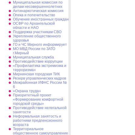
Муниципальная комиссия по
делам несовершеннолетних
Антинаркотическая комиссия
Опека и попечительство
Обучение иностранных граждан
ОСФР по Архангельской
области и НАО
Поддержка участникам СВО
Укрепление общественного
здоровья
ГО и ЧС Мирного информирует
МО МВД России по ЗАТО
г.Мирный
Муниципальная cлужба
Противодействие коррупции
«Профилактика экстремизма и
терроризма»
Мирнинская городская ТИК
Резерв управленческих кадров
Межрайонная ИФНС России №
6
«Охрана труда»
Приоритетный проект
«Формирование комфортной
городской среды»
Противодействие нелегальной
занятости
Неформальная занятость и
работники предпенсионного
возраста
Территориальное
общественное самоуправление