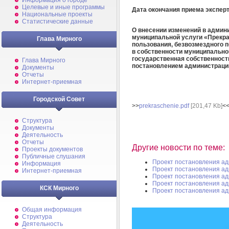
Информация о городе
Целевые и иные программы
Дата окончания приема экспер
Национальные проекты
Статистические данные
О внесении изменений в админ
муниципальной услуги «Прекра
Глава Мирного
пользования, безвозмездного 
в собственности муниципально
государственная собственност
Глава Мирного
постановлением администрации
Документы
Отчеты
Интернет-приемная
Городской Совет
>>
prekraschenie.pdf
[201,47 Kb]
<
Структура
Документы
Деятельность
Отчеты
Другие новости по теме:
Проекты документов
Публичные слушания
Проект постановления а
Информация
Проект постановления а
Интернет-приемная
Проект постановления а
Проект постановления а
КСК Мирного
Проект постановления а
Общая информация
Структура
Деятельность