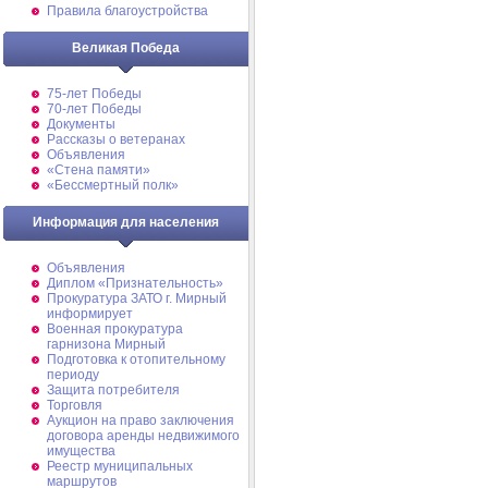
Правила благоустройства
Великая Победа
75-лет Победы
70-лет Победы
Документы
Рассказы о ветеранах
Объявления
«Стена памяти»
«Бессмертный полк»
Информация для населения
Объявления
Диплом «Признательность»
Прокуратура ЗАТО г. Мирный
информирует
Военная прокуратура
гарнизона Мирный
Подготовка к отопительному
периоду
Защита потребителя
Торговля
Аукцион на право заключения
договора аренды недвижимого
имущества
Реестр муниципальных
маршрутов