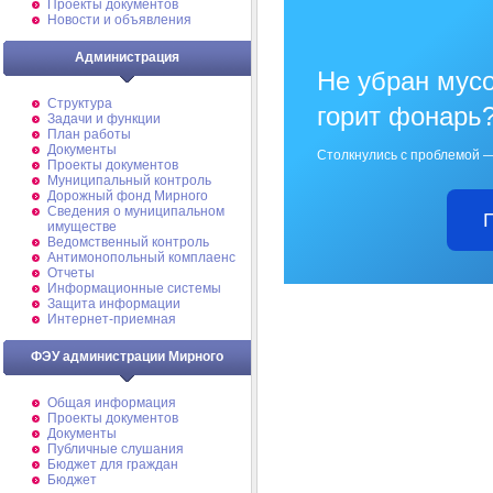
Проекты документов
Новости и объявления
Администрация
Не убран мусо
Структура
горит фонарь
Задачи и функции
План работы
Документы
Столкнулись с проблемой —
Проекты документов
Муниципальный контроль
Дорожный фонд Мирного
Cведения о муниципальном
имуществе
Ведомственный контроль
Антимонопольный комплаенс
Отчеты
Информационные системы
Защита информации
Интернет-приемная
ФЭУ администрации Мирного
Общая информация
Проекты документов
Документы
Публичные слушания
Бюджет для граждан
Бюджет