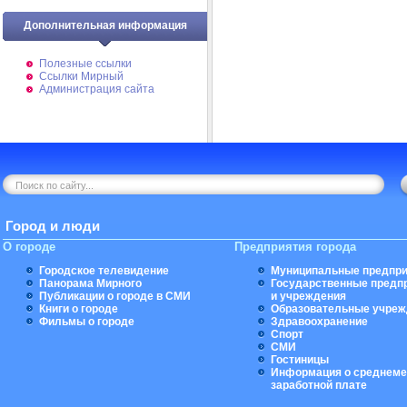
Дополнительная информация
Полезные ссылки
Ссылки Мирный
Администрация сайта
Город и люди
О городе
Предприятия города
Городское телевидение
Муниципальные предпри
Панорама Мирного
Государственные предп
Публикации о городе в СМИ
и учреждения
Книги о городе
Образовательные учреж
Фильмы о городе
Здравоохранение
Спорт
СМИ
Гостиницы
Информация о среднеме
заработной плате