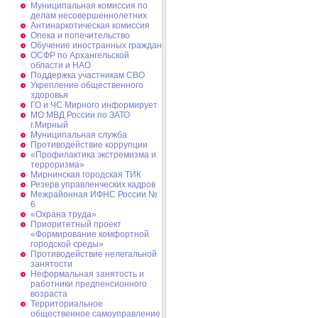
Муниципальная комиссия по
делам несовершеннолетних
Антинаркотическая комиссия
Опека и попечительство
Обучение иностранных граждан
ОСФР по Архангельской
области и НАО
Поддержка участникам СВО
Укрепление общественного
здоровья
ГО и ЧС Мирного информирует
МО МВД России по ЗАТО
г.Мирный
Муниципальная cлужба
Противодействие коррупции
«Профилактика экстремизма и
терроризма»
Мирнинская городская ТИК
Резерв управленческих кадров
Межрайонная ИФНС России №
6
«Охрана труда»
Приоритетный проект
«Формирование комфортной
городской среды»
Противодействие нелегальной
занятости
Неформальная занятость и
работники предпенсионного
возраста
Территориальное
общественное самоуправление