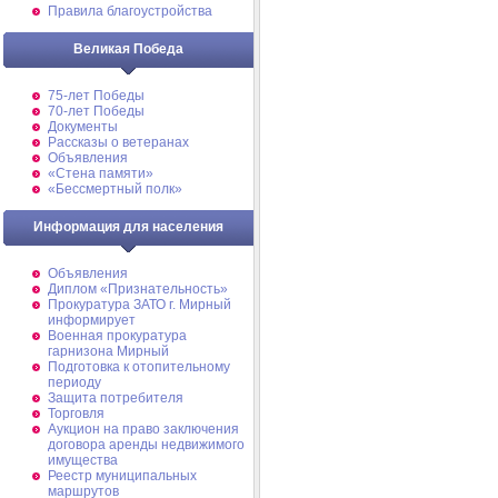
Правила благоустройства
Великая Победа
75-лет Победы
70-лет Победы
Документы
Рассказы о ветеранах
Объявления
«Стена памяти»
«Бессмертный полк»
Информация для населения
Объявления
Диплом «Признательность»
Прокуратура ЗАТО г. Мирный
информирует
Военная прокуратура
гарнизона Мирный
Подготовка к отопительному
периоду
Защита потребителя
Торговля
Аукцион на право заключения
договора аренды недвижимого
имущества
Реестр муниципальных
маршрутов