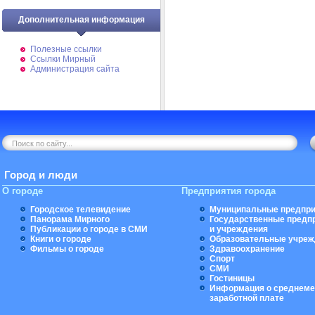
Дополнительная информация
Полезные ссылки
Ссылки Мирный
Администрация сайта
Город и люди
О городе
Предприятия города
Городское телевидение
Муниципальные предпри
Панорама Мирного
Государственные предп
Публикации о городе в СМИ
и учреждения
Книги о городе
Образовательные учреж
Фильмы о городе
Здравоохранение
Спорт
СМИ
Гостиницы
Информация о среднеме
заработной плате