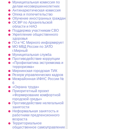
Муниципальная комиссия по
делам несовершеннолетних
Антинаркотическая комиссия
Опека и попечительство
Обучение иностранных граждан
ОСФР по Архангельской
области и НАО
Поддержка участникам СВО
Укрепление общественного
здоровья
ГО и ЧС Мирного информирует
МО МВД России по ЗАТО
г.Мирный
Муниципальная cлужба
Противодействие коррупции
«Профилактика экстремизма и
терроризма»
Мирнинская городская ТИК
Резерв управленческих кадров
Межрайонная ИФНС России №
6
«Охрана труда»
Приоритетный проект
«Формирование комфортной
городской среды»
Противодействие нелегальной
занятости
Неформальная занятость и
работники предпенсионного
возраста
Территориальное
общественное самоуправление