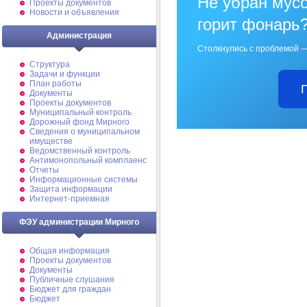
Не убран мусо
Проекты документов
Новости и объявления
горит фонарь
Администрация
Столкнулись с проблемой —
Структура
Задачи и функции
План работы
Документы
Проекты документов
Муниципальный контроль
Дорожный фонд Мирного
Cведения о муниципальном
имуществе
Ведомственный контроль
Антимонопольный комплаенс
Отчеты
Информационные системы
Защита информации
Интернет-приемная
ФЭУ администрации Мирного
Общая информация
Проекты документов
Документы
Публичные слушания
Бюджет для граждан
Бюджет