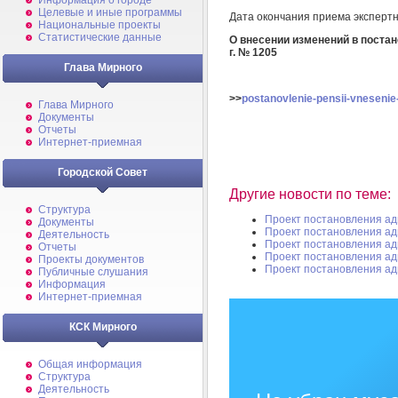
Информация о городе
Целевые и иные программы
Дата окончания приема эксперт
Национальные проекты
Статистические данные
О внесении изменений в постан
г. № 1205
Глава Мирного
>>
postanovlenie-pensii-vnesenie
Глава Мирного
Документы
Отчеты
Интернет-приемная
Городской Совет
Другие новости по теме:
Структура
Проект постановления а
Документы
Проект постановления а
Деятельность
Проект постановления а
Отчеты
Проект постановления а
Проекты документов
Проект постановления а
Публичные слушания
Информация
Интернет-приемная
КСК Мирного
Общая информация
Структура
Деятельность