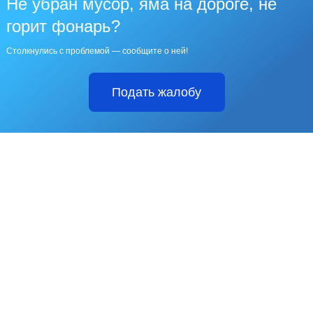
Не убран мусор, яма на дороге, не
горит фонарь?
Столкнулись с проблемой — сообщите о ней!
Подать жалобу