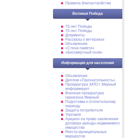
Правила благоустройства
Великая Победа
75-лет Победы
70-лет Победы
Документы
Рассказы о ветеранах
Объявления
«Стена памяти»
«Бессмертный полк»
Информация для населения
Объявления
Диплом «Признательность»
Прокуратура ЗАТО г. Мирный
информирует
Военная прокуратура
гарнизона Мирный
Подготовка к отопительному
периоду
Защита потребителя
Торговля
Аукцион на право заключения
договора аренды недвижимого
имущества
Реестр муниципальных
маршрутов