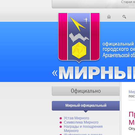
Старая в
Мир
пос
Мирный официальный
П
Устав Мирного
М
Символика Мирного
Награды и поощрения
Опу
Мирного