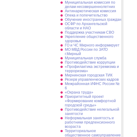
Муниципальная комиссия по
делам несовершеннолетних
Антинаркотическая комиссия
Опека и попечительство
Обучение иностранных граждан
ОСФР по Архангельской
области и НАО
Поддержка участникам СВО
Укрепление общественного
здоровья
ГО и ЧС Мирного информирует
МО МВД России по ЗАТО
г.Мирный
Муниципальная cлужба
Противодействие коррупции
«Профилактика экстремизма и
терроризма»
Мирнинская городская ТИК
Резерв управленческих кадров
Межрайонная ИФНС России №
6
«Охрана труда»
Приоритетный проект
«Формирование комфортной
городской среды»
Противодействие нелегальной
занятости
Неформальная занятость и
работники предпенсионного
возраста
Территориальное
общественное самоуправление