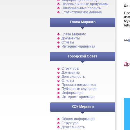
Информация о городе
Целевые и иные программы
Дат
Национальные проекты
Статистические данные
Пр
из
му
Глава Мирного
адм
Глава Мирного
Документы
>>
i
Отчеты
Интернет-приемная
Городской Совет
Др
Структура
Документы
Деятельность
Отчеты
Проекты документов
Публичные слушания
Информация
Интернет-приемная
КСК Мирного
Общая информация
Структура
Деятельность