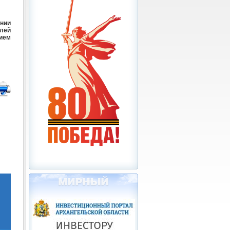
нии
лей
ием