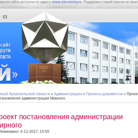
ерсия сайта доступна по адресу
www.old.mirniy.ru
. Поддержка старой версии не прои
ный Архангельской области
»
Администрация
»
Проекты документов
» Проек
тановления администрации Мирного
роект постановления администрации
ирного
бликовано: 4-12-2017, 15:50