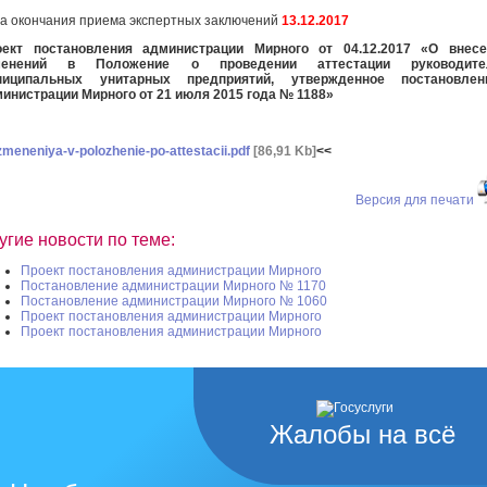
а окончания приема экспертных заключений
13.12.2017
оект постановления администрации Мирного от 04.12.2017 «О внесе
менений в Положение о проведении аттестации руководите
ниципальных унитарных предприятий, утвержденное постановлен
инистрации Мирного от 21 июля 2015 года № 1188»
zmeneniya-v-polozhenie-po-attestacii.pdf
[86,91 Kb]
<<
Версия для печати
угие новости по теме:
Проект постановления администрации Мирного
Постановление администрации Мирного № 1170
Постановление администрации Мирного № 1060
Проект постановления администрации Мирного
Проект постановления администрации Мирного
Жалобы на всё