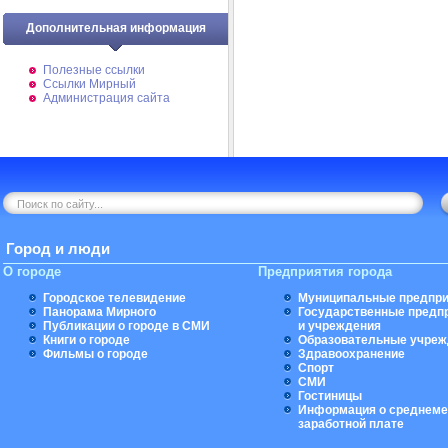
Дополнительная информация
Полезные ссылки
Ссылки Мирный
Администрация сайта
Город и люди
О городе
Предприятия города
Городское телевидение
Муниципальные предпри
Панорама Мирного
Государственные предп
Публикации о городе в СМИ
и учреждения
Книги о городе
Образовательные учреж
Фильмы о городе
Здравоохранение
Спорт
СМИ
Гостиницы
Информация о среднеме
заработной плате