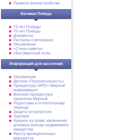
Правила благоустройства
Великая Победа
75-лет Победы
70-лет Победы
Документы
Рассказы о ветеранах
Объявления
«Стена памяти»
«Бессмертный полк»
Информация для населения
Объявления
Диплом «Признательность»
Прокуратура ЗАТО г. Мирный
информирует
Военная прокуратура
гарнизона Мирный
Подготовка к отопительному
периоду
Защита потребителя
Торговля
Аукцион на право заключения
договора аренды недвижимого
имущества
Реестр муниципальных
маршрутов