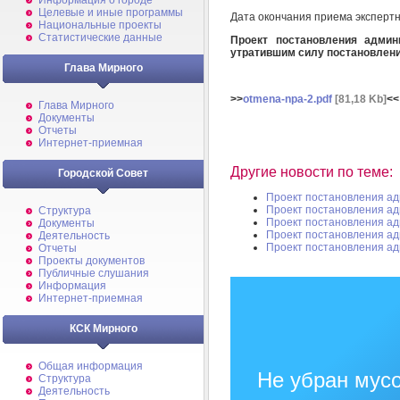
Информация о городе
Целевые и иные программы
Дата окончания приема эксперт
Национальные проекты
Статистические данные
Проект постановления админ
утратившим силу постановлен
Глава Мирного
>>
otmena-npa-2.pdf
[81,18 Kb]
<<
Глава Мирного
Документы
Отчеты
Интернет-приемная
Другие новости по теме:
Городской Совет
Проект постановления а
Проект постановления а
Структура
Проект постановления а
Документы
Проект постановления а
Деятельность
Проект постановления а
Отчеты
Проекты документов
Публичные слушания
Информация
Интернет-приемная
КСК Мирного
Общая информация
Не убран мусо
Структура
Деятельность