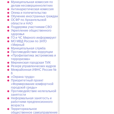
Муниципальная комиссия по
делам несовершеннолетних
Антинаркотическая комиссия
Опека и попечительство
Обучение иностранных граждан
ОСФР по Архангельской
области и НАО
Поддержка участникам СВО
Укрепление общественного
здоровья
ГО и ЧС Мирного информирует
МО МВД России по ЗАТО
г.Мирный
Муниципальная cлужба
Противодействие коррупции
«Профилактика экстремизма и
терроризма»
Мирнинская городская ТИК
Резерв управленческих кадров
Межрайонная ИФНС России №
6
«Охрана труда»
Приоритетный проект
«Формирование комфортной
городской среды»
Противодействие нелегальной
занятости
Неформальная занятость и
работники предпенсионного
возраста
Территориальное
общественное самоуправление