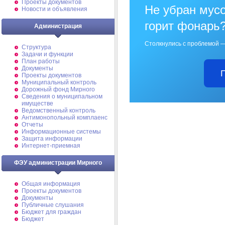
Проекты документов
Не убран мусо
Новости и объявления
горит фонарь
Администрация
Столкнулись с проблемой —
Структура
Задачи и функции
План работы
Документы
Проекты документов
Муниципальный контроль
Дорожный фонд Мирного
Cведения о муниципальном
имуществе
Ведомственный контроль
Антимонопольный комплаенс
Отчеты
Информационные системы
Защита информации
Интернет-приемная
ФЭУ администрации Мирного
Общая информация
Проекты документов
Документы
Публичные слушания
Бюджет для граждан
Бюджет