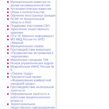
Муниципальная комиссия по
делам несовершеннолетних
Антинаркотическая комиссия
Опека и попечительство
Обучение иностранных граждан
ОСФР по Архангельской
области и НАО
Поддержка участникам СВО
Укрепление общественного
здоровья
ГО и ЧС Мирного информирует
МО МВД России по ЗАТО
г.Мирный
Муниципальная cлужба
Противодействие коррупции
«Профилактика экстремизма и
терроризма»
Мирнинская городская ТИК
Резерв управленческих кадров
Межрайонная ИФНС России №
6
«Охрана труда»
Приоритетный проект
«Формирование комфортной
городской среды»
Противодействие нелегальной
занятости
Неформальная занятость и
работники предпенсионного
возраста
Территориальное
общественное самоуправление