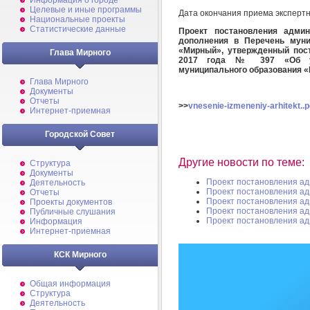
Информация о городе
Целевые и иные программы
Дата окончания приема эксперт
Национальные проекты
Статистические данные
Проект постановления админ
дополнения в Перечень муни
«Мирный», утвержденный пос
Глава Мирного
2017 года № 397 «Об ут
муниципального образования 
Глава Мирного
Документы
Отчеты
>>
vnesenie-izmeneniy-arhitekt..p
Интернет-приемная
Городской Совет
Другие новости по теме:
Структура
Документы
Проект постановления а
Деятельность
Проект постановления а
Отчеты
Проект постановления а
Проекты документов
Проект постановления а
Публичные слушания
Проект постановления а
Информация
Интернет-приемная
КСК Мирного
Общая информация
Структура
Деятельность