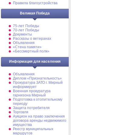
Правила благоустройства
Великая Победа
75-лет Победы
70-лет Победы
Документы
Рассказы о ветеранах
Объявления
«Стена памяти»
«Бессмертный полк»
Информация для населения
Объявления
Диплом «Признательность»
Прокуратура ЗАТО г. Мирный
информирует
Военная прокуратура
гарнизона Мирный
Подготовка к отопительному
периоду
Защита потребителя
Торговля
Аукцион на право заключения
договора аренды недвижимого
имущества
Реестр муниципальных
маршрутов