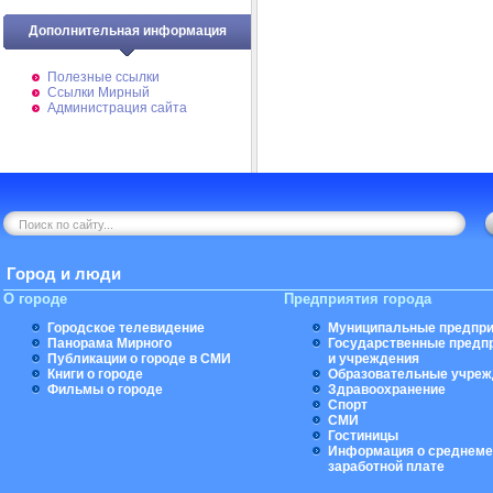
Дополнительная информация
Полезные ссылки
Ссылки Мирный
Администрация сайта
Город и люди
О городе
Предприятия города
Городское телевидение
Муниципальные предпри
Панорама Мирного
Государственные предп
Публикации о городе в СМИ
и учреждения
Книги о городе
Образовательные учреж
Фильмы о городе
Здравоохранение
Спорт
СМИ
Гостиницы
Информация о среднеме
заработной плате