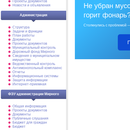
Проекты документов
Не убран мусо
Новости и объявления
горит фонарь
Администрация
Столкнулись с проблемой —
Структура
Задачи и функции
План работы
Документы
Проекты документов
Муниципальный контроль
Дорожный фонд Мирного
Cведения о муниципальном
имуществе
Ведомственный контроль
Антимонопольный комплаенс
Отчеты
Информационные системы
Защита информации
Интернет-приемная
ФЭУ администрации Мирного
Общая информация
Проекты документов
Документы
Публичные слушания
Бюджет для граждан
Бюджет