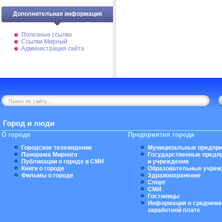
Дополнительная информация
Полезные ссылки
Ссылки Мирный
Администрация сайта
Город и люди
О городе
Предприятия города
Городское телевидение
Муниципальные предпри
Панорама Мирного
Государственные предп
Публикации о городе в СМИ
и учреждения
Книги о городе
Образовательные учреж
Фильмы о городе
Здравоохранение
Спорт
СМИ
Гостиницы
Информация о среднеме
заработной плате