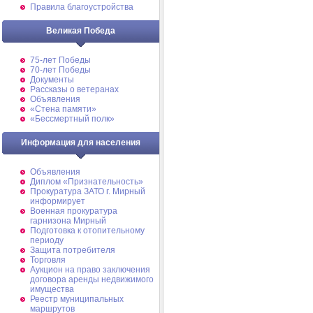
Правила благоустройства
Великая Победа
75-лет Победы
70-лет Победы
Документы
Рассказы о ветеранах
Объявления
«Стена памяти»
«Бессмертный полк»
Информация для населения
Объявления
Диплом «Признательность»
Прокуратура ЗАТО г. Мирный
информирует
Военная прокуратура
гарнизона Мирный
Подготовка к отопительному
периоду
Защита потребителя
Торговля
Аукцион на право заключения
договора аренды недвижимого
имущества
Реестр муниципальных
маршрутов