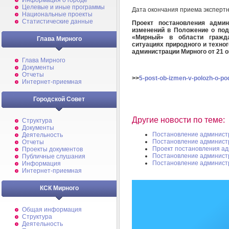
Информация о городе
Целевые и иные программы
Дата окончания приема эксперт
Национальные проекты
Статистические данные
Проект постановления админ
изменений в Положение о под
«Мирный» в области гражд
Глава Мирного
ситуациях природного и техно
администрации Мирного от 21 о
Глава Мирного
Документы
Отчеты
>>
5-post-ob-izmen-v-polozh-o-po
Интернет-приемная
Городской Совет
Другие новости по теме:
Структура
Документы
Постановление админист
Деятельность
Постановление админист
Отчеты
Проект постановления а
Проекты документов
Постановление админист
Публичные слушания
Постановление админист
Информация
Интернет-приемная
КСК Мирного
Общая информация
Структура
Деятельность