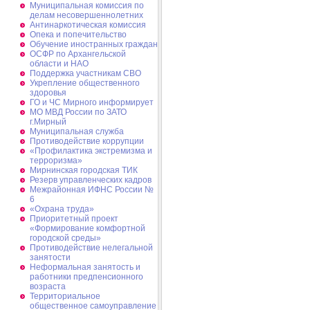
Муниципальная комиссия по
делам несовершеннолетних
Антинаркотическая комиссия
Опека и попечительство
Обучение иностранных граждан
ОСФР по Архангельской
области и НАО
Поддержка участникам СВО
Укрепление общественного
здоровья
ГО и ЧС Мирного информирует
МО МВД России по ЗАТО
г.Мирный
Муниципальная cлужба
Противодействие коррупции
«Профилактика экстремизма и
терроризма»
Мирнинская городская ТИК
Резерв управленческих кадров
Межрайонная ИФНС России №
6
«Охрана труда»
Приоритетный проект
«Формирование комфортной
городской среды»
Противодействие нелегальной
занятости
Неформальная занятость и
работники предпенсионного
возраста
Территориальное
общественное самоуправление