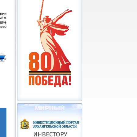
ении
риём
щие
него