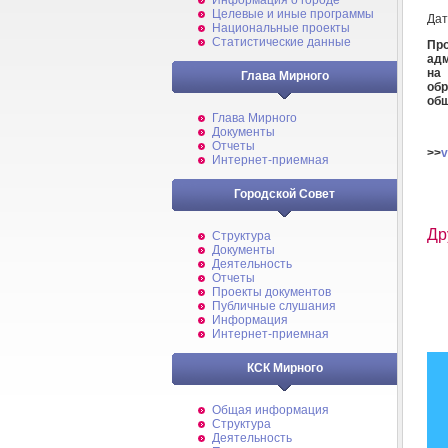
Информация о городе
Целевые и иные программы
Дат
Национальные проекты
Статистические данные
Про
адм
на
Глава Мирного
обр
общ
Глава Мирного
Документы
Отчеты
>>
v
Интернет-приемная
Городской Совет
Др
Структура
Документы
Деятельность
Отчеты
Проекты документов
Публичные слушания
Информация
Интернет-приемная
КСК Мирного
Общая информация
Структура
Деятельность