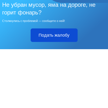
Не убран мусор, яма на дороге, не
горит фонарь?
Столкнулись с проблемой — сообщите о ней!
Подать жалобу