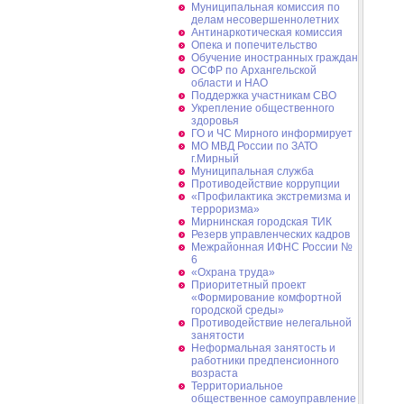
Муниципальная комиссия по
делам несовершеннолетних
Антинаркотическая комиссия
Опека и попечительство
Обучение иностранных граждан
ОСФР по Архангельской
области и НАО
Поддержка участникам СВО
Укрепление общественного
здоровья
ГО и ЧС Мирного информирует
МО МВД России по ЗАТО
г.Мирный
Муниципальная cлужба
Противодействие коррупции
«Профилактика экстремизма и
терроризма»
Мирнинская городская ТИК
Резерв управленческих кадров
Межрайонная ИФНС России №
6
«Охрана труда»
Приоритетный проект
«Формирование комфортной
городской среды»
Противодействие нелегальной
занятости
Неформальная занятость и
работники предпенсионного
возраста
Территориальное
общественное самоуправление