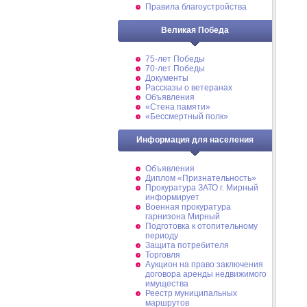
Правила благоустройства
Великая Победа
75-лет Победы
70-лет Победы
Документы
Рассказы о ветеранах
Объявления
«Стена памяти»
«Бессмертный полк»
Информация для населения
Объявления
Диплом «Признательность»
Прокуратура ЗАТО г. Мирный
информирует
Военная прокуратура
гарнизона Мирный
Подготовка к отопительному
периоду
Защита потребителя
Торговля
Аукцион на право заключения
договора аренды недвижимого
имущества
Реестр муниципальных
маршрутов