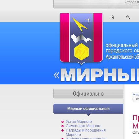
Старая в
Мир
пос
Мирный официальный
П
Устав Мирного
М
Символика Мирного
Награды и поощрения
Опу
Мирного