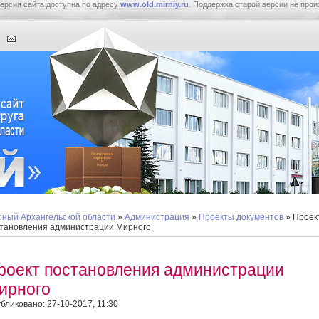
ерсия сайта доступна по адресу
www.old.mirniy.ru
. Поддержка старой версии не прои
ный Архангельской области
»
Администрация
»
Проекты документов
» Проек
тановления администрации Мирного
роект постановления администрации
ирного
бликовано: 27-10-2017, 11:30