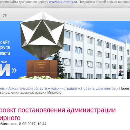
ерсия сайта доступна по адресу
www.old.mirniy.ru
. Поддержка старой версии не прои
ный Архангельской области
»
Администрация
»
Проекты документов
» Проек
тановления администрации Мирного
роект постановления администрации
ирного
бликовано: 8-08-2017, 10:44