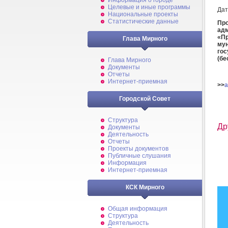
Информация о городе
Целевые и иные программы
Дат
Национальные проекты
Статистические данные
Про
ад
«П
Глава Мирного
му
гос
(бе
Глава Мирного
Документы
Отчеты
Интернет-приемная
>>
a
Городской Совет
Структура
Др
Документы
Деятельность
Отчеты
Проекты документов
Публичные слушания
Информация
Интернет-приемная
КСК Мирного
Общая информация
Структура
Деятельность