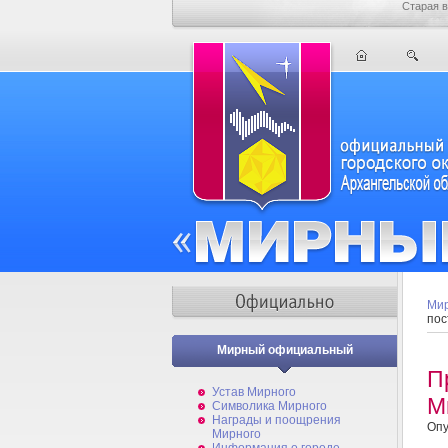
Старая в
Мир
пос
Мирный официальный
П
Устав Мирного
М
Символика Мирного
Награды и поощрения
Опу
Мирного