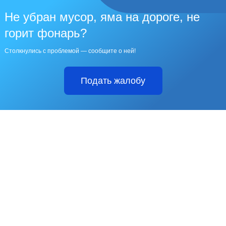
Не убран мусор, яма на дороге, не
горит фонарь?
Столкнулись с проблемой — сообщите о ней!
Подать жалобу