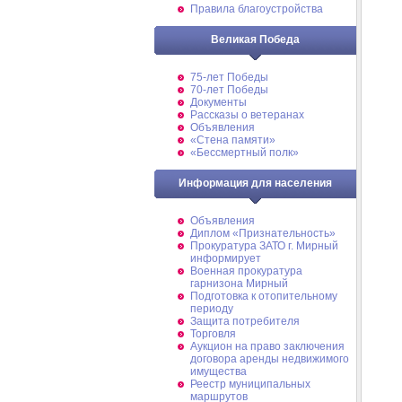
Правила благоустройства
Великая Победа
75-лет Победы
70-лет Победы
Документы
Рассказы о ветеранах
Объявления
«Стена памяти»
«Бессмертный полк»
Информация для населения
Объявления
Диплом «Признательность»
Прокуратура ЗАТО г. Мирный
информирует
Военная прокуратура
гарнизона Мирный
Подготовка к отопительному
периоду
Защита потребителя
Торговля
Аукцион на право заключения
договора аренды недвижимого
имущества
Реестр муниципальных
маршрутов