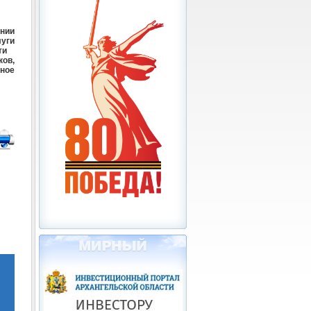
ении
уги
ти
ов,
ное