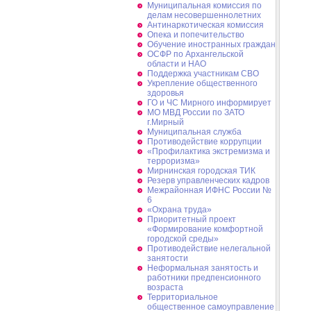
Муниципальная комиссия по
делам несовершеннолетних
Антинаркотическая комиссия
Опека и попечительство
Обучение иностранных граждан
ОСФР по Архангельской
области и НАО
Поддержка участникам СВО
Укрепление общественного
здоровья
ГО и ЧС Мирного информирует
МО МВД России по ЗАТО
г.Мирный
Муниципальная cлужба
Противодействие коррупции
«Профилактика экстремизма и
терроризма»
Мирнинская городская ТИК
Резерв управленческих кадров
Межрайонная ИФНС России №
6
«Охрана труда»
Приоритетный проект
«Формирование комфортной
городской среды»
Противодействие нелегальной
занятости
Неформальная занятость и
работники предпенсионного
возраста
Территориальное
общественное самоуправление