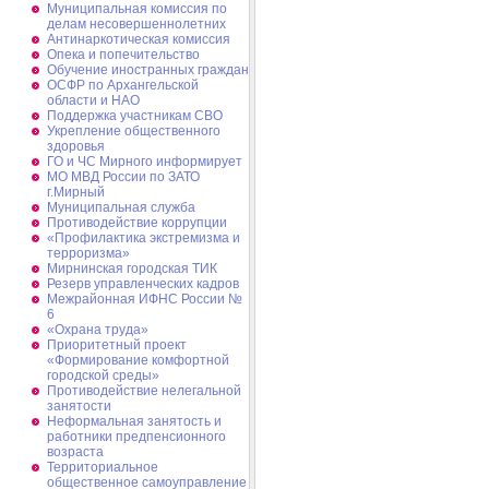
Муниципальная комиссия по
делам несовершеннолетних
Антинаркотическая комиссия
Опека и попечительство
Обучение иностранных граждан
ОСФР по Архангельской
области и НАО
Поддержка участникам СВО
Укрепление общественного
здоровья
ГО и ЧС Мирного информирует
МО МВД России по ЗАТО
г.Мирный
Муниципальная cлужба
Противодействие коррупции
«Профилактика экстремизма и
терроризма»
Мирнинская городская ТИК
Резерв управленческих кадров
Межрайонная ИФНС России №
6
«Охрана труда»
Приоритетный проект
«Формирование комфортной
городской среды»
Противодействие нелегальной
занятости
Неформальная занятость и
работники предпенсионного
возраста
Территориальное
общественное самоуправление