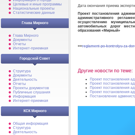
Информация о городе
Целевые и иные программы
Дата окончания приема эксперт
Национальные проекты
Статистические данные
Проект постановления админи
административного регламен
осуществлению муниципальн
Глава Мирного
автомобильных дорог местн
образования «Мирный»
Глава Мирного
Документы
Отчеты
>>
reglament-po-kontrolyu-za-dor
Интернет-приемная
Городской Совет
Другие новости по теме:
Структура
Документы
Проект постановления а
Деятельность
Проект постановления а
Отчеты
Проект постановления а
Проекты документов
Проект постановления а
Публичные слушания
Постановление админист
Информация
Интернет-приемная
КСК Мирного
Общая информация
Структура
Деятельность