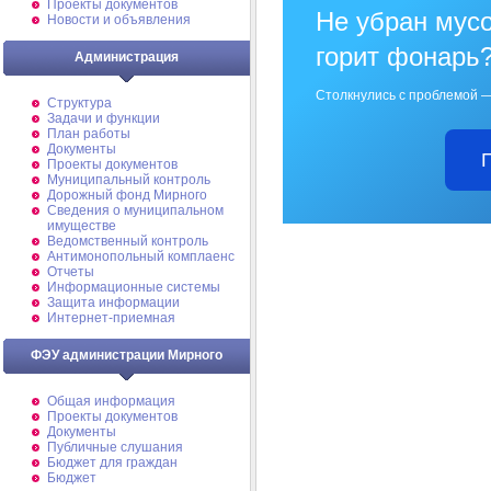
Проекты документов
Не убран мусо
Новости и объявления
горит фонарь
Администрация
Столкнулись с проблемой —
Структура
Задачи и функции
План работы
Документы
Проекты документов
Муниципальный контроль
Дорожный фонд Мирного
Cведения о муниципальном
имуществе
Ведомственный контроль
Антимонопольный комплаенс
Отчеты
Информационные системы
Защита информации
Интернет-приемная
ФЭУ администрации Мирного
Общая информация
Проекты документов
Документы
Публичные слушания
Бюджет для граждан
Бюджет