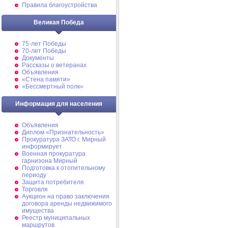
Правила благоустройства
Великая Победа
75-лет Победы
70-лет Победы
Документы
Рассказы о ветеранах
Объявления
«Стена памяти»
«Бессмертный полк»
Информация для населения
Объявления
Диплом «Признательность»
Прокуратура ЗАТО г. Мирный
информирует
Военная прокуратура
гарнизона Мирный
Подготовка к отопительному
периоду
Защита потребителя
Торговля
Аукцион на право заключения
договора аренды недвижимого
имущества
Реестр муниципальных
маршрутов