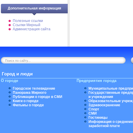
Дополнительная информация
Полезные ссылки
Ссылки Мирный
Администрация сайта
Город и люди
О городе
Предприятия города
Городское телевидение
Муниципальные предпри
Панорама Мирного
Государственные предп
Публикации о городе в СМИ
и учреждения
Книги о городе
Образовательные учреж
Фильмы о городе
Здравоохранение
Спорт
СМИ
Гостиницы
Информация о среднеме
заработной плате