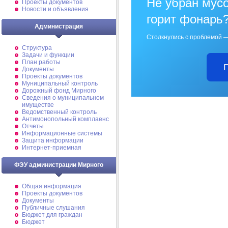
Не убран мусо
Проекты документов
Новости и объявления
горит фонарь
Администрация
Столкнулись с проблемой —
Структура
Задачи и функции
План работы
Документы
Проекты документов
Муниципальный контроль
Дорожный фонд Мирного
Cведения о муниципальном
имуществе
Ведомственный контроль
Антимонопольный комплаенс
Отчеты
Информационные системы
Защита информации
Интернет-приемная
ФЭУ администрации Мирного
Общая информация
Проекты документов
Документы
Публичные слушания
Бюджет для граждан
Бюджет