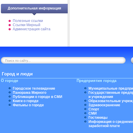
Дополнительная информация
Полезные ссылки
Ссылки Мирный
Администрация сайта
Город и люди
О городе
Предприятия города
Городское телевидение
Муниципальные предпри
Панорама Мирного
Государственные предп
Публикации о городе в СМИ
и учреждения
Книги о городе
Образовательные учреж
Фильмы о городе
Здравоохранение
Спорт
СМИ
Гостиницы
Информация о среднеме
заработной плате