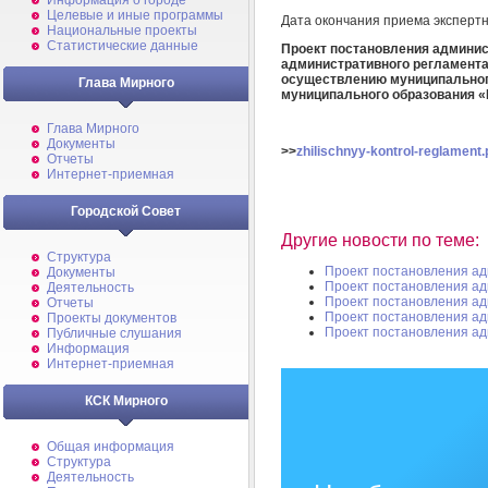
Информация о городе
Целевые и иные программы
Дата окончания приема эксперт
Национальные проекты
Статистические данные
Проект постановления админист
административного регламента
осуществлению муниципальног
Глава Мирного
муниципального образования 
Глава Мирного
Документы
>>
zhilischnyy-kontrol-reglament.
Отчеты
Интернет-приемная
Городской Совет
Другие новости по теме:
Структура
Проект постановления а
Документы
Проект постановления а
Деятельность
Проект постановления а
Отчеты
Проект постановления а
Проекты документов
Проект постановления а
Публичные слушания
Информация
Интернет-приемная
КСК Мирного
Общая информация
Структура
Деятельность