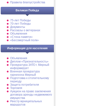
Правила благоустройства
Великая Победа
75-лет Победы
70-лет Победы
Документы
Рассказы о ветеранах
Объявления
«Стена памяти»
«Бессмертный полк»
Информация для населения
Объявления
Диплом «Признательность»
Прокуратура ЗАТО г. Мирный
информирует
Военная прокуратура
гарнизона Мирный
Подготовка к отопительному
периоду
Защита потребителя
Торговля
Аукцион на право заключения
договора аренды недвижимого
имущества
Реестр муниципальных
маршрутов