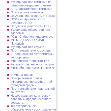
Муниципальная комиссия по
делам несовершеннолетних
Антинаркотическая комиссия
Опека и попечительство
Обучение иностранных граждан
ОСФР по Архангельской
области и НАО
Поддержка участникам СВО
Укрепление общественного
здоровья
ГО и ЧС Мирного информирует
МО МВД России по ЗАТО
г.Мирный
Муниципальная cлужба
Противодействие коррупции
«Профилактика экстремизма и
терроризма»
Мирнинская городская ТИК
Резерв управленческих кадров
Межрайонная ИФНС России №
6
«Охрана труда»
Приоритетный проект
«Формирование комфортной
городской среды»
Противодействие нелегальной
занятости
Неформальная занятость и
работники предпенсионного
возраста
Территориальное
общественное самоуправление