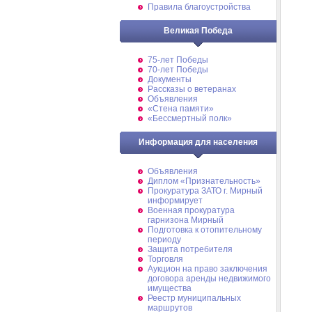
Правила благоустройства
Великая Победа
75-лет Победы
70-лет Победы
Документы
Рассказы о ветеранах
Объявления
«Стена памяти»
«Бессмертный полк»
Информация для населения
Объявления
Диплом «Признательность»
Прокуратура ЗАТО г. Мирный
информирует
Военная прокуратура
гарнизона Мирный
Подготовка к отопительному
периоду
Защита потребителя
Торговля
Аукцион на право заключения
договора аренды недвижимого
имущества
Реестр муниципальных
маршрутов