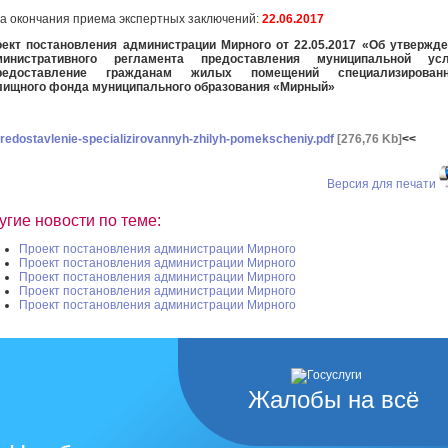
а окончания приема экспертных заключений:
22.06.2017
ект постановления администрации Мирного от 22.05.2017 «
Об утвержде
министративного регламента предоставления муниципальной усл
редоставление гражданам жилых помещений специализированн
ищного фонда муниципального образования «Мирный»
redostavlenie-specializirovannyh-zhilyh-pomekscheniy.pdf
[276,76 Kb]
<<
Версия для печати
угие новости по теме:
Проект постановления администрации Мирного
Проект постановления администрации Мирного
Проект постановления администрации Мирного
Проект постановления администрации Мирного
Проект постановления администрации Мирного
Жалобы на всё