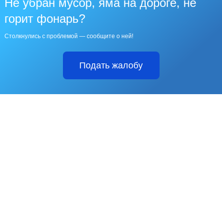
Не убран мусор, яма на дороге, не
горит фонарь?
Столкнулись с проблемой — сообщите о ней!
Подать жалобу