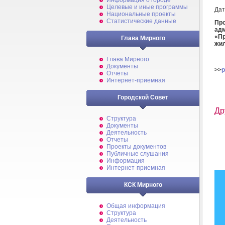
Информация о городе
Целевые и иные программы
Дат
Национальные проекты
Статистические данные
Про
ад
«П
Глава Мирного
жил
Глава Мирного
Документы
>>
p
Отчеты
Интернет-приемная
Городской Совет
Др
Структура
Документы
Деятельность
Отчеты
Проекты документов
Публичные слушания
Информация
Интернет-приемная
КСК Мирного
Общая информация
Структура
Деятельность