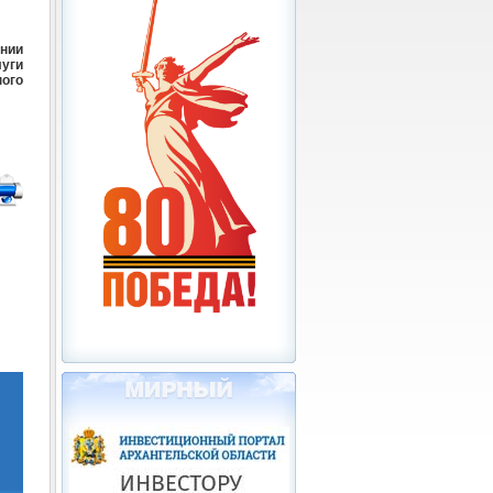
нии
уги
ого