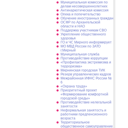
Муниципальная комиссия по
делам несовершеннолетних
Антинаркотическая комиссия
Опека и попечительство
Обучение иностранных граждан
ОСФР по Архангельской
области и НАО
Поддержка участникам СВО
Укрепление общественного
здоровья
ГО и ЧС Мирного информирует
МО МВД России по ЗАТО
г.Мирный
Муниципальная cлужба
Противодействие коррупции
«Профилактика экстремизма и
терроризма»
Мирнинская городская ТИК
Резерв управленческих кадров
Межрайонная ИФНС России №
6
«Охрана труда»
Приоритетный проект
«Формирование комфортной
городской среды»
Противодействие нелегальной
занятости
Неформальная занятость и
работники предпенсионного
возраста
Территориальное
общественное самоуправление