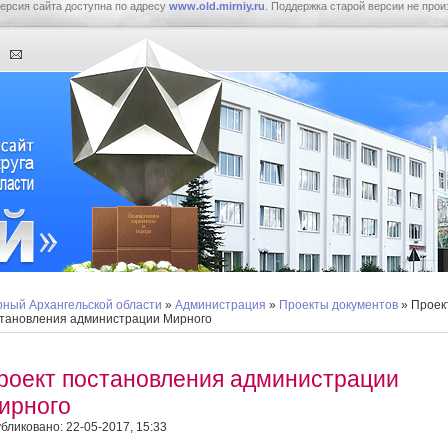
ерсия сайта доступна по адресу
www.old.mirniy.ru
. Поддержка старой версии не прои
ный Архангельской области
»
Администрация
»
Проекты документов
» Проек
тановления администрации Мирного
роект постановления администрации
ирного
бликовано: 22-05-2017, 15:33