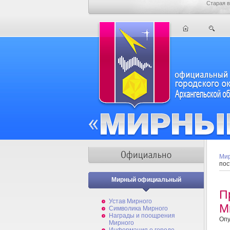
Старая в
Мир
пос
Мирный официальный
П
Устав Мирного
М
Символика Мирного
Награды и поощрения
Опу
Мирного