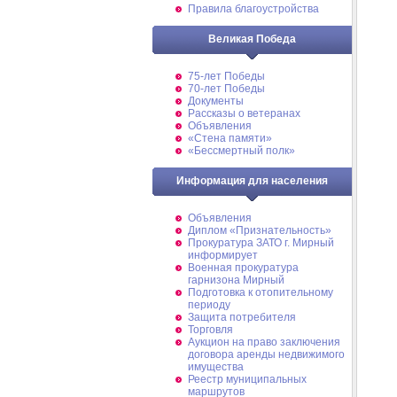
Правила благоустройства
Великая Победа
75-лет Победы
70-лет Победы
Документы
Рассказы о ветеранах
Объявления
«Стена памяти»
«Бессмертный полк»
Информация для населения
Объявления
Диплом «Признательность»
Прокуратура ЗАТО г. Мирный
информирует
Военная прокуратура
гарнизона Мирный
Подготовка к отопительному
периоду
Защита потребителя
Торговля
Аукцион на право заключения
договора аренды недвижимого
имущества
Реестр муниципальных
маршрутов