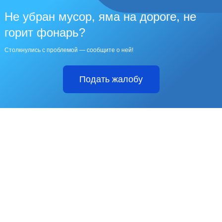
Не убран мусор, яма на дороге, не
горит фонарь?
Столкнулись с проблемой — сообщите о ней!
Подать жалобу