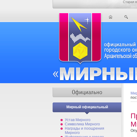
Старая в
Мир
пос
Мирный официальный
П
Устав Мирного
М
Символика Мирного
Награды и поощрения
Опу
Мирного