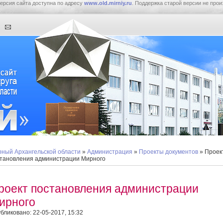
ерсия сайта доступна по адресу
www.old.mirniy.ru
. Поддержка старой версии не прои
ный Архангельской области
»
Администрация
»
Проекты документов
» Проек
тановления администрации Мирного
роект постановления администрации
ирного
бликовано: 22-05-2017, 15:32