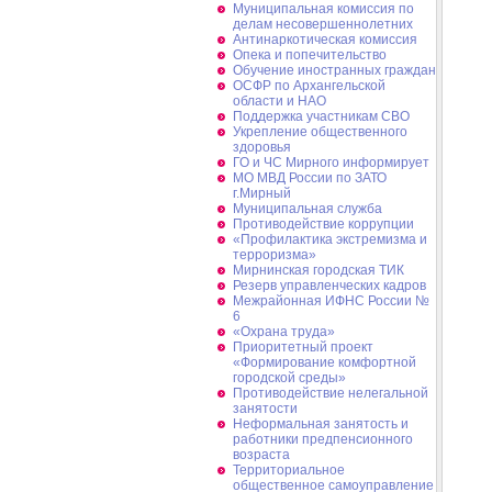
Муниципальная комиссия по
делам несовершеннолетних
Антинаркотическая комиссия
Опека и попечительство
Обучение иностранных граждан
ОСФР по Архангельской
области и НАО
Поддержка участникам СВО
Укрепление общественного
здоровья
ГО и ЧС Мирного информирует
МО МВД России по ЗАТО
г.Мирный
Муниципальная cлужба
Противодействие коррупции
«Профилактика экстремизма и
терроризма»
Мирнинская городская ТИК
Резерв управленческих кадров
Межрайонная ИФНС России №
6
«Охрана труда»
Приоритетный проект
«Формирование комфортной
городской среды»
Противодействие нелегальной
занятости
Неформальная занятость и
работники предпенсионного
возраста
Территориальное
общественное самоуправление