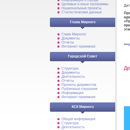
Информация о городе
Целевые и иные программы
Дат
Национальные проекты
Статистические данные
Про
ад
«П
Глава Мирного
пр
эт
Глава Мирного
Документы
Отчеты
>>
p
Интернет-приемная
Городской Совет
Др
Структура
Документы
Деятельность
Отчеты
Проекты документов
Публичные слушания
Информация
Интернет-приемная
КСК Мирного
Общая информация
Структура
Деятельность