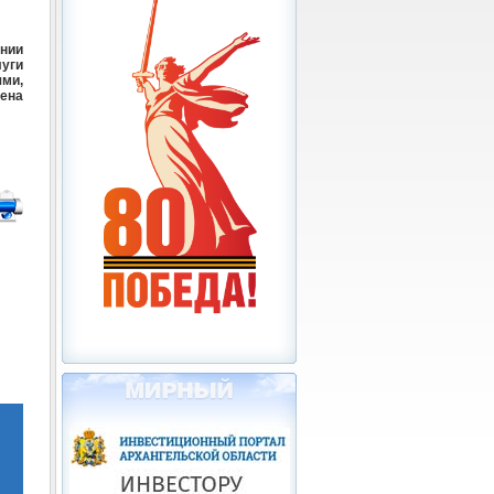
нии
уги
ми,
ена