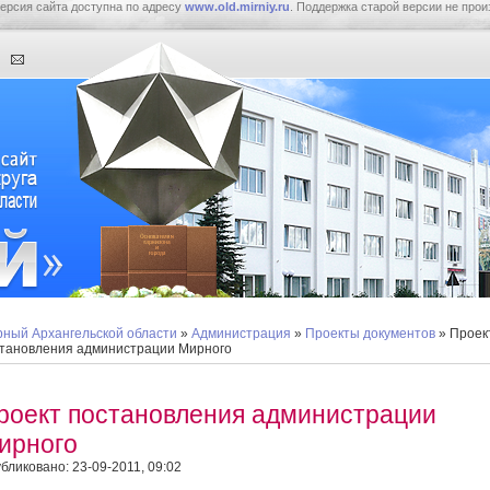
ерсия сайта доступна по адресу
www.old.mirniy.ru
. Поддержка старой версии не прои
ный Архангельской области
»
Администрация
»
Проекты документов
» Проек
тановления администрации Мирного
роект постановления администрации
ирного
бликовано: 23-09-2011, 09:02