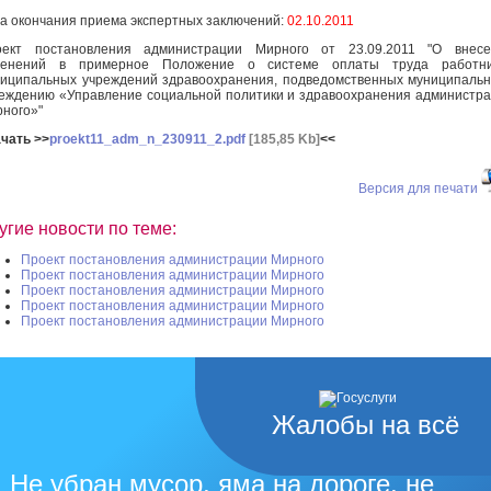
а окончания приема экспертных заключений:
02.10.2011
оект постановления администрации Мирного от 23.09.2011 "О внесе
менений в примерное Положение о системе оплаты труда работни
иципальных учреждений здравоохранения, подведомственных муниципаль
еждению «Управление социальной политики и здравоохранения администр
ного»"
чать >>
proekt11_adm_n_230911_2.pdf
[185,85 Kb]
<<
Версия для печати
угие новости по теме:
Проект постановления администрации Мирного
Проект постановления администрации Мирного
Проект постановления администрации Мирного
Проект постановления администрации Мирного
Проект постановления администрации Мирного
Жалобы на всё
Не убран мусор, яма на дороге, не