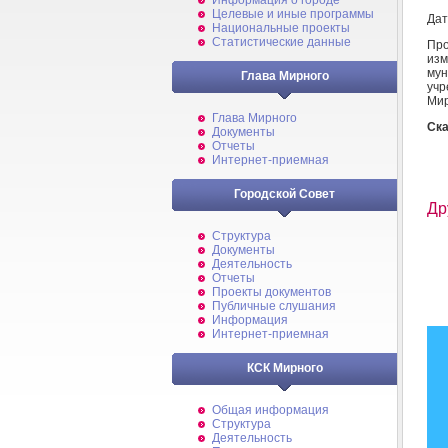
Информация о городе
Целевые и иные программы
Дат
Национальные проекты
Статистические данные
Пр
из
мун
Глава Мирного
учр
Мир
Глава Мирного
Ска
Документы
Отчеты
Интернет-приемная
Городской Совет
Др
Структура
Документы
Деятельность
Отчеты
Проекты документов
Публичные слушания
Информация
Интернет-приемная
КСК Мирного
Общая информация
Структура
Деятельность