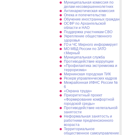
Муниципальная комиссия по
делам несовершеннолетних
Антинаркотическая комиссия
Опека и попечительство
Обучение иностранных граждан
ОСФР по Архангельской
области и НАО
Поддержка участникам СВО
Укрепление общественного
здоровья
ГО и ЧС Мирного информирует
МО МВД России по ЗАТО
г.Мирный
Муниципальная cлужба
Противодействие коррупции
«Профилактика экстремизма и
терроризма»
Мирнинская городская ТИК
Резерв управленческих кадров
Межрайонная ИФНС России №
6
«Охрана труда»
Приоритетный проект
«Формирование комфортной
городской среды»
Противодействие нелегальной
занятости
Неформальная занятость и
работники предпенсионного
возраста
Территориальное
общественное самоуправление