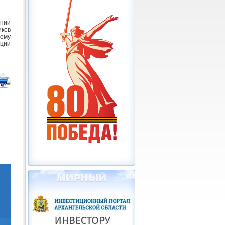
нии
ков
ному
ации