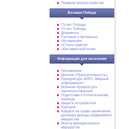
Правила благоустройства
Великая Победа
75-лет Победы
70-лет Победы
Документы
Рассказы о ветеранах
Объявления
«Стена памяти»
«Бессмертный полк»
Информация для населения
Объявления
Диплом «Признательность»
Прокуратура ЗАТО г. Мирный
информирует
Военная прокуратура
гарнизона Мирный
Подготовка к отопительному
периоду
Защита потребителя
Торговля
Аукцион на право заключения
договора аренды недвижимого
имущества
Реестр муниципальных
маршрутов