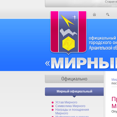
Старая в
Мир
пос
Мирный официальный
П
Устав Мирного
М
Символика Мирного
Награды и поощрения
Опу
Мирного