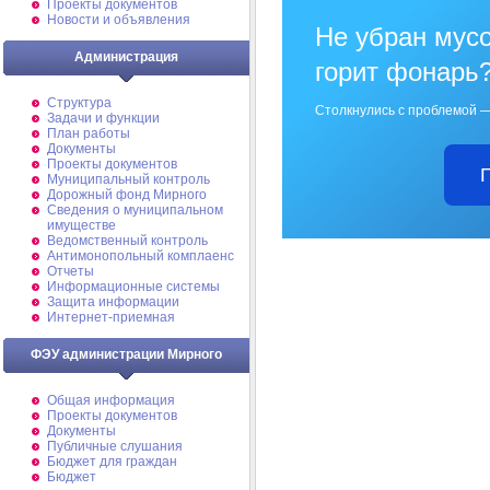
Проекты документов
Новости и объявления
Не убран мусо
Администрация
горит фонарь
Структура
Столкнулись с проблемой —
Задачи и функции
План работы
Документы
Проекты документов
Муниципальный контроль
Дорожный фонд Мирного
Cведения о муниципальном
имуществе
Ведомственный контроль
Антимонопольный комплаенс
Отчеты
Информационные системы
Защита информации
Интернет-приемная
ФЭУ администрации Мирного
Общая информация
Проекты документов
Документы
Публичные слушания
Бюджет для граждан
Бюджет