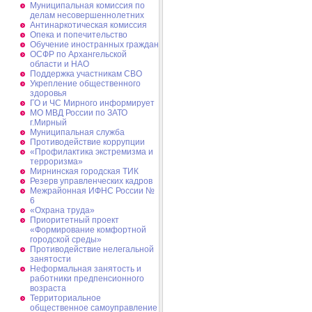
Муниципальная комиссия по
делам несовершеннолетних
Антинаркотическая комиссия
Опека и попечительство
Обучение иностранных граждан
ОСФР по Архангельской
области и НАО
Поддержка участникам СВО
Укрепление общественного
здоровья
ГО и ЧС Мирного информирует
МО МВД России по ЗАТО
г.Мирный
Муниципальная cлужба
Противодействие коррупции
«Профилактика экстремизма и
терроризма»
Мирнинская городская ТИК
Резерв управленческих кадров
Межрайонная ИФНС России №
6
«Охрана труда»
Приоритетный проект
«Формирование комфортной
городской среды»
Противодействие нелегальной
занятости
Неформальная занятость и
работники предпенсионного
возраста
Территориальное
общественное самоуправление