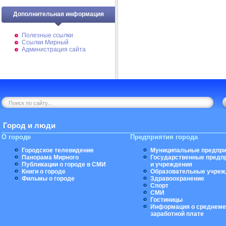
Дополнительная информация
Полезные ссылки
Ссылки Мирный
Администрация сайта
Город и люди
О городе
Предприятия города
Городское телевидение
Муниципальные предпри
Панорама Мирного
Государственные предп
Публикации о городе в СМИ
и учреждения
Книги о городе
Образовательные учреж
Фильмы о городе
Здравоохранение
Спорт
СМИ
Гостиницы
Информация о среднеме
заработной плате