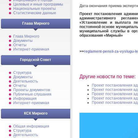
Информация о городе
Целевые и иные программы
Дата окончания приема эксперт
Национальные проекты
Статистические данные
Проект постановления админис
административного реглам
«Установление и выплата п
Глава Мирного
постоянной основе муниципал
муниципальной службы в орг
образования «Мирный»
Глава Мирного
Документы
Отчеты
Интернет-приемная
>>
reglament-pensii-za-vyslugu-le
Городской Совет
Структура
Другие новости по теме:
Документы
Деятельность
Проект постановления а
Отчеты
Проект постановления а
Проекты документов
Проект постановления а
Публичные слушания
Проект постановления а
Информация
Проект постановления а
Интернет-приемная
КСК Мирного
Общая информация
Структура
Деятельность