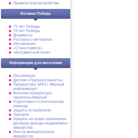
Правила благоустройства
Великая Победа
75-лет Победы
70-лет Победы
Документы
Рассказы о ветеранах
Объявления
«Стена памяти»
«Бессмертный полк»
Информация для населения
Объявления
Диплом «Признательность»
Прокуратура ЗАТО г. Мирный
информирует
Военная прокуратура
гарнизона Мирный
Подготовка к отопительному
периоду
Защита потребителя
Торговля
Аукцион на право заключения
договора аренды недвижимого
имущества
Реестр муниципальных
маршрутов