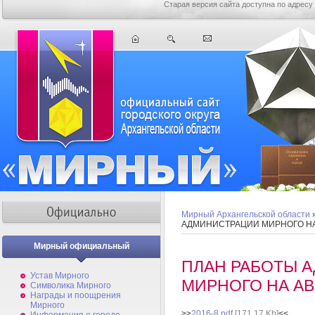
Старая версия сайта доступна по адресу
Мирный Архангельской области
АДМИНИСТРАЦИИ МИРНОГО НА 
Мирный официальный
ПЛАН РАБОТЫ 
Устав Мирного
МИРНОГО НА АВ
Символика Мирного
Награды и поощрения
Мирного
>>
2016-8.pdf
[171,17 Kb]
<<