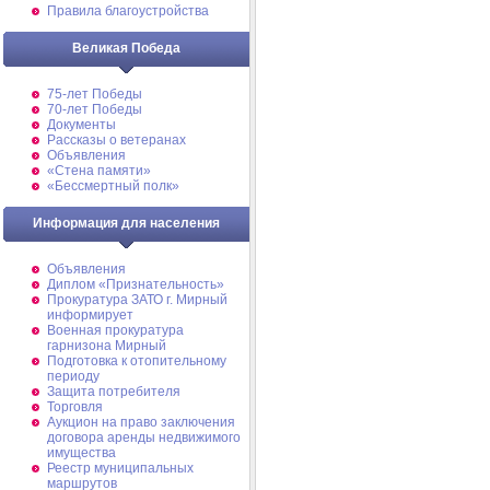
Правила благоустройства
Великая Победа
75-лет Победы
70-лет Победы
Документы
Рассказы о ветеранах
Объявления
«Стена памяти»
«Бессмертный полк»
Информация для населения
Объявления
Диплом «Признательность»
Прокуратура ЗАТО г. Мирный
информирует
Военная прокуратура
гарнизона Мирный
Подготовка к отопительному
периоду
Защита потребителя
Торговля
Аукцион на право заключения
договора аренды недвижимого
имущества
Реестр муниципальных
маршрутов