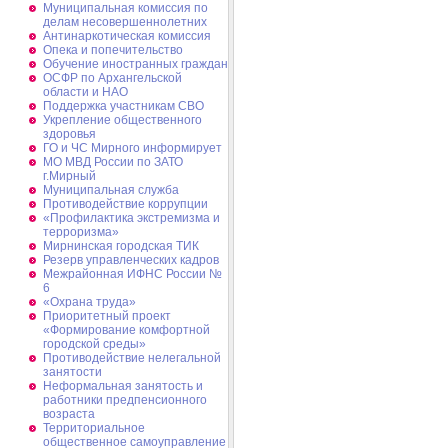
Муниципальная комиссия по
делам несовершеннолетних
Антинаркотическая комиссия
Опека и попечительство
Обучение иностранных граждан
ОСФР по Архангельской
области и НАО
Поддержка участникам СВО
Укрепление общественного
здоровья
ГО и ЧС Мирного информирует
МО МВД России по ЗАТО
г.Мирный
Муниципальная cлужба
Противодействие коррупции
«Профилактика экстремизма и
терроризма»
Мирнинская городская ТИК
Резерв управленческих кадров
Межрайонная ИФНС России №
6
«Охрана труда»
Приоритетный проект
«Формирование комфортной
городской среды»
Противодействие нелегальной
занятости
Неформальная занятость и
работники предпенсионного
возраста
Территориальное
общественное самоуправление