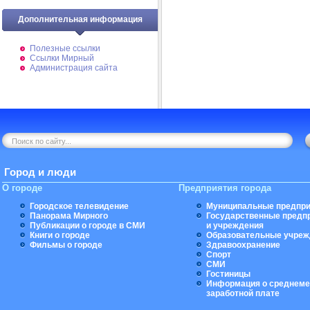
Дополнительная информация
Полезные ссылки
Ссылки Мирный
Администрация сайта
Город и люди
О городе
Предприятия города
Городское телевидение
Муниципальные предпри
Панорама Мирного
Государственные предп
Публикации о городе в СМИ
и учреждения
Книги о городе
Образовательные учреж
Фильмы о городе
Здравоохранение
Спорт
СМИ
Гостиницы
Информация о среднеме
заработной плате