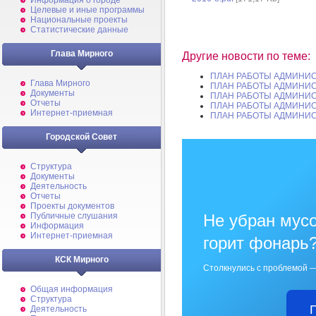
Информация о городе
Целевые и иные программы
Национальные проекты
Статистические данные
Глава Мирного
Другие новости по теме:
ПЛАН РАБОТЫ АДМИНИС
Глава Мирного
ПЛАН РАБОТЫ АДМИНИС
Документы
ПЛАН РАБОТЫ АДМИНИС
Отчеты
ПЛАН РАБОТЫ АДМИНИС
Интернет-приемная
ПЛАН РАБОТЫ АДМИНИС
Городской Совет
Структура
Документы
Деятельность
Отчеты
Проекты документов
Не убран мусо
Публичные слушания
Информация
Интернет-приемная
горит фонарь
КСК Мирного
Столкнулись с проблемой —
Общая информация
Структура
Деятельность