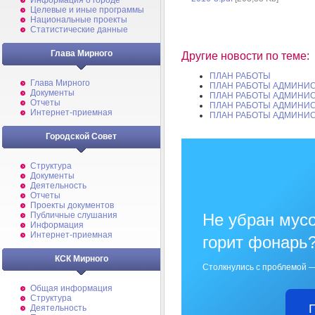
Информация о городе
Целевые и иные программы
Национальные проекты
Статистические данные
Глава Мирного
Другие новости по теме:
ПЛАН РАБОТЫ
Глава Мирного
ПЛАН РАБОТЫ АДМИНИС
Документы
ПЛАН РАБОТЫ АДМИНИС
Отчеты
ПЛАН РАБОТЫ АДМИНИС
Интернет-приемная
ПЛАН РАБОТЫ АДМИНИС
Городской Совет
Структура
Документы
Деятельность
Отчеты
Проекты документов
Не убран мусо
Публичные слушания
Информация
Интернет-приемная
горит фонарь
КСК Мирного
Столкнулись с проблемой —
Общая информация
Структура
Деятельность