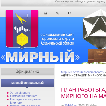
Старая версия сайта доступна по адресу
Мирный Архангельской области
АДМИНИСТРАЦИИ МИРНОГО НА 
Мирный официальный
ПЛАН РАБОТЫ 
Устав Мирного
МИРНОГО НА МА
Символика Мирного
Награды и поощрения
Мирного
>>
2016-3.pdf
[203,33 Kb]
<<