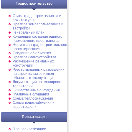
Градостроительство
Отдел градостроительства и
архитектуры
Правила землепользования и
застройки
Генеральный план
Концепция создания единого
парковочного пространства
Нормативы градостроительного
проектирования
Сведения об объектах
Правила благоустройства
Размещение рекламных
конструкций
Реестр выданных разрешений
на строительство и ввод
объектов в эксплуатацию
Документация по планировке
территории
Общественные обсуждения
Публичные слушания
Схема теплоснабжения
Схемы водоснабжения и
водоотведения
Приватизация
План приватизации