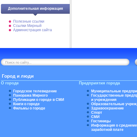
Дополнительная информация
Полезные ссылки
Ссылки Мирный
Администрация сайта
Город и люди
О городе
Предприятия города
Городское телевидение
Муниципальные предпри
Панорама Мирного
Государственные предп
Публикации о городе в СМИ
и учреждения
Книги о городе
Образовательные учреж
Фильмы о городе
Здравоохранение
Спорт
СМИ
Гостиницы
Информация о среднеме
заработной плате