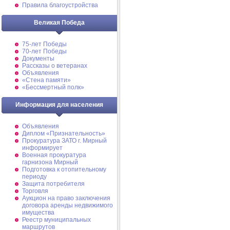
Правила благоустройства
Великая Победа
75-лет Победы
70-лет Победы
Документы
Рассказы о ветеранах
Объявления
«Стена памяти»
«Бессмертный полк»
Информация для населения
Объявления
Диплом «Признательность»
Прокуратура ЗАТО г. Мирный
информирует
Военная прокуратура
гарнизона Мирный
Подготовка к отопительному
периоду
Защита потребителя
Торговля
Аукцион на право заключения
договора аренды недвижимого
имущества
Реестр муниципальных
маршрутов