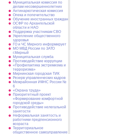
Муниципальная комиссия по
делам несовершеннолетних
Антинаркотическая комиссия
Опека и попечительство
Обучение иностранных граждан
ОСФР по Архангельской
области и НАО
Поддержка участникам СВО
Укрепление общественного
здоровья
ГО и ЧС Мирного информирует
МО МВД России по ЗАТО
г.Мирный
Муниципальная cлужба
Противодействие коррупции
«Профилактика экстремизма и
терроризма»
Мирнинская городская ТИК
Резерв управленческих кадров
Межрайонная ИФНС России №
6
«Охрана труда»
Приоритетный проект
«Формирование комфортной
городской среды»
Противодействие нелегальной
занятости
Неформальная занятость и
работники предпенсионного
возраста
Территориальное
общественное самоуправление