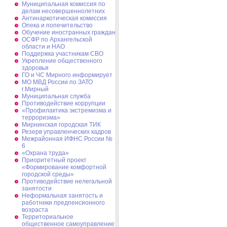
Муниципальная комиссия по
делам несовершеннолетних
Антинаркотическая комиссия
Опека и попечительство
Обучение иностранных граждан
ОСФР по Архангельской
области и НАО
Поддержка участникам СВО
Укрепление общественного
здоровья
ГО и ЧС Мирного информирует
МО МВД России по ЗАТО
г.Мирный
Муниципальная cлужба
Противодействие коррупции
«Профилактика экстремизма и
терроризма»
Мирнинская городская ТИК
Резерв управленческих кадров
Межрайонная ИФНС России №
6
«Охрана труда»
Приоритетный проект
«Формирование комфортной
городской среды»
Противодействие нелегальной
занятости
Неформальная занятость и
работники предпенсионного
возраста
Территориальное
общественное самоуправление