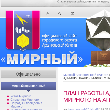
Старая версия сайта доступна по адресу
Мирный Архангельской области
АДМИНИСТРАЦИИ МИРНОГО НА 
Мирный официальный
ПЛАН РАБОТЫ 
Устав Мирного
МИРНОГО НА АП
Символика Мирного
Награды и поощрения
Мирного
>>
plan-na-aprel-2014.pdf
[197,31 