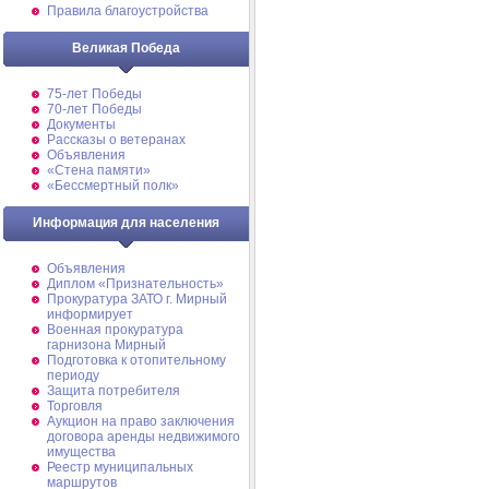
Правила благоустройства
Великая Победа
75-лет Победы
70-лет Победы
Документы
Рассказы о ветеранах
Объявления
«Стена памяти»
«Бессмертный полк»
Информация для населения
Объявления
Диплом «Признательность»
Прокуратура ЗАТО г. Мирный
информирует
Военная прокуратура
гарнизона Мирный
Подготовка к отопительному
периоду
Защита потребителя
Торговля
Аукцион на право заключения
договора аренды недвижимого
имущества
Реестр муниципальных
маршрутов