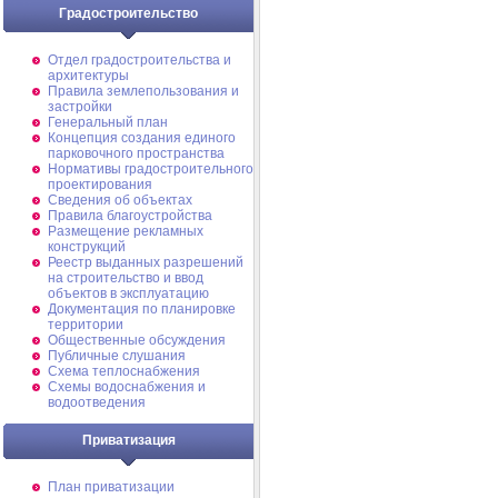
Градостроительство
Отдел градостроительства и
архитектуры
Правила землепользования и
застройки
Генеральный план
Концепция создания единого
парковочного пространства
Нормативы градостроительного
проектирования
Сведения об объектах
Правила благоустройства
Размещение рекламных
конструкций
Реестр выданных разрешений
на строительство и ввод
объектов в эксплуатацию
Документация по планировке
территории
Общественные обсуждения
Публичные слушания
Схема теплоснабжения
Схемы водоснабжения и
водоотведения
Приватизация
План приватизации