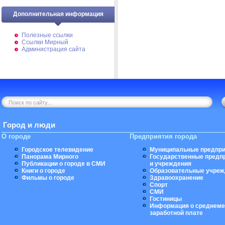
Дополнительная информация
Полезные ссылки
Ссылки Мирный
Администрация сайта
Город и люди
О городе
Предприятия города
Городское телевидение
Муниципальные предпри
Панорама Мирного
Государственные предп
Публикации о городе в СМИ
и учреждения
Книги о городе
Образовательные учреж
Фильмы о городе
Здравоохранение
Спорт
СМИ
Гостиницы
Информация о среднеме
заработной плате