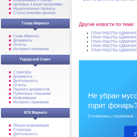
Информация о городе
Целевые и иные программы
Национальные проекты
Статистические данные
Глава Мирного
Другие новости по теме:
ПЛАН РАБОТЫ АДМИНИС
Глава Мирного
ПЛАН РАБОТЫ АДМИНИС
Документы
ПЛАН РАБОТЫ АДМИНИС
Отчеты
ПЛАН РАБОТЫ АДМИНИС
Интернет-приемная
ПЛАН РАБОТЫ АДМИНИС
Городской Совет
Структура
Документы
Деятельность
Отчеты
Проекты документов
Не убран мусо
Публичные слушания
Информация
Интернет-приемная
горит фонарь
КСК Мирного
Столкнулись с проблемой —
Общая информация
Структура
Деятельность