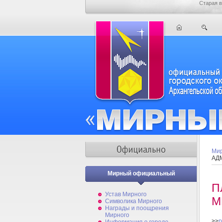
Старая в
Мир
АД
Мирный официальный
П
Устав Мирного
М
Символика Мирного
Награды и поощрения
Мирного
>>
p