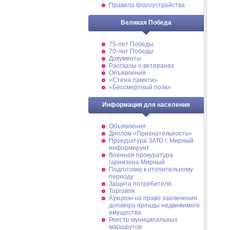
Правила благоустройства
Великая Победа
75-лет Победы
70-лет Победы
Документы
Рассказы о ветеранах
Объявления
«Стена памяти»
«Бессмертный полк»
Информация для населения
Объявления
Диплом «Признательность»
Прокуратура ЗАТО г. Мирный
информирует
Военная прокуратура
гарнизона Мирный
Подготовка к отопительному
периоду
Защита потребителя
Торговля
Аукцион на право заключения
договора аренды недвижимого
имущества
Реестр муниципальных
маршрутов