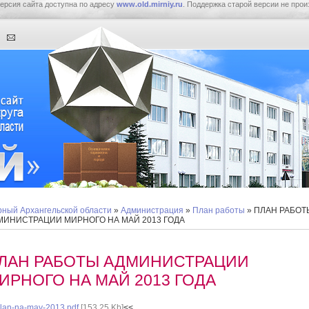
ерсия сайта доступна по адресу
www.old.mirniy.ru
. Поддержка старой версии не прои
ный Архангельской области
»
Администрация
»
План работы
» ПЛАН РАБОТ
МИНИСТРАЦИИ МИРНОГО НА МАЙ 2013 ГОДА
ЛАН РАБОТЫ АДМИНИСТРАЦИИ
ИРНОГО НА МАЙ 2013 ГОДА
lan-na-may-2013.pdf
[153,25 Kb]
<<