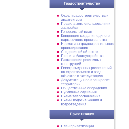
Градостроительство
Отдел градостроительства и
архитектуры
Правила землепользования и
застройки
Генеральный план
Концепция создания единого
парковочного пространства
Нормативы градостроительного
проектирования
Сведения об объектах
Правила благоустройства
Размещение рекламных
конструкций
Реестр выданных разрешений
на строительство и ввод
объектов в эксплуатацию
Документация по планировке
территории
Общественные обсуждения
Публичные слушания
Схема теплоснабжения
Схемы водоснабжения и
водоотведения
Приватизация
План приватизации