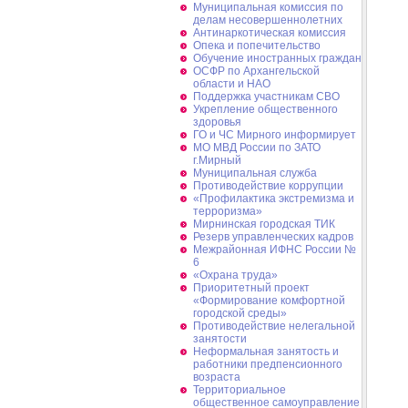
Муниципальная комиссия по
делам несовершеннолетних
Антинаркотическая комиссия
Опека и попечительство
Обучение иностранных граждан
ОСФР по Архангельской
области и НАО
Поддержка участникам СВО
Укрепление общественного
здоровья
ГО и ЧС Мирного информирует
МО МВД России по ЗАТО
г.Мирный
Муниципальная cлужба
Противодействие коррупции
«Профилактика экстремизма и
терроризма»
Мирнинская городская ТИК
Резерв управленческих кадров
Межрайонная ИФНС России №
6
«Охрана труда»
Приоритетный проект
«Формирование комфортной
городской среды»
Противодействие нелегальной
занятости
Неформальная занятость и
работники предпенсионного
возраста
Территориальное
общественное самоуправление