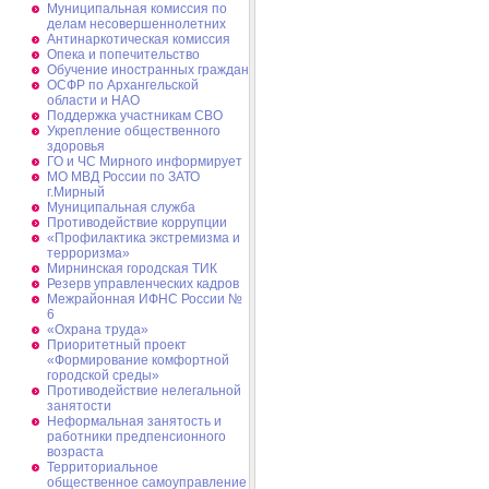
Муниципальная комиссия по
делам несовершеннолетних
Антинаркотическая комиссия
Опека и попечительство
Обучение иностранных граждан
ОСФР по Архангельской
области и НАО
Поддержка участникам СВО
Укрепление общественного
здоровья
ГО и ЧС Мирного информирует
МО МВД России по ЗАТО
г.Мирный
Муниципальная cлужба
Противодействие коррупции
«Профилактика экстремизма и
терроризма»
Мирнинская городская ТИК
Резерв управленческих кадров
Межрайонная ИФНС России №
6
«Охрана труда»
Приоритетный проект
«Формирование комфортной
городской среды»
Противодействие нелегальной
занятости
Неформальная занятость и
работники предпенсионного
возраста
Территориальное
общественное самоуправление