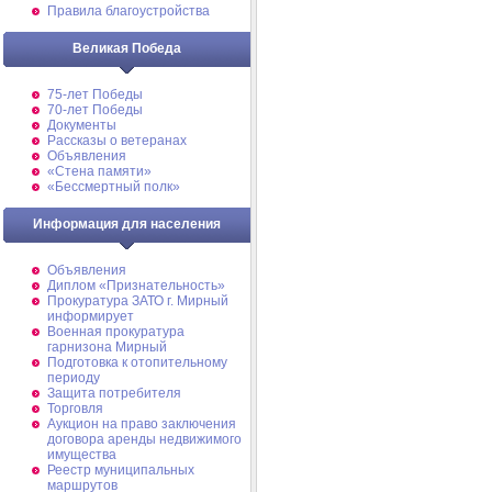
Правила благоустройства
Великая Победа
75-лет Победы
70-лет Победы
Документы
Рассказы о ветеранах
Объявления
«Стена памяти»
«Бессмертный полк»
Информация для населения
Объявления
Диплом «Признательность»
Прокуратура ЗАТО г. Мирный
информирует
Военная прокуратура
гарнизона Мирный
Подготовка к отопительному
периоду
Защита потребителя
Торговля
Аукцион на право заключения
договора аренды недвижимого
имущества
Реестр муниципальных
маршрутов