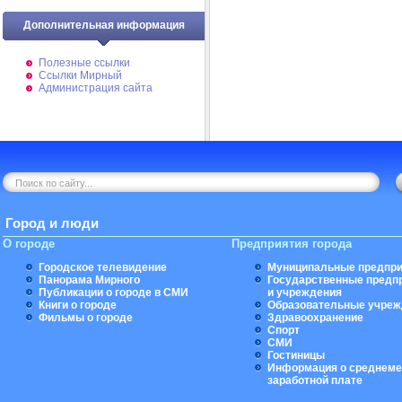
Дополнительная информация
Полезные ссылки
Ссылки Мирный
Администрация сайта
Город и люди
О городе
Предприятия города
Городское телевидение
Муниципальные предпри
Панорама Мирного
Государственные предп
Публикации о городе в СМИ
и учреждения
Книги о городе
Образовательные учреж
Фильмы о городе
Здравоохранение
Спорт
СМИ
Гостиницы
Информация о среднеме
заработной плате