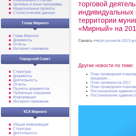
Информация о городе
торговой деятель
Целевые и иные программы
Национальные проекты
индивидуальных 
Статистические данные
территории муни
Глава Мирного
«Мирный» на 201
Глава Мирного
Документы
Скачать >>
plan-proverok-2013-go
Отчеты
Интернет-приемная
Городской Совет
Другие новости по теме:
Структура
План проведения плановы
Документы
предприн ...
Деятельность
План проверок на 2017
Отчеты
План проведения планов
Проекты документов
Постановление админист
Публичные слушания
Постановление админист
Информация
Интернет-приемная
КСК Мирного
Общая информация
Структура
Деятельность