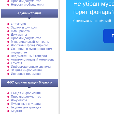
Проекты документов
Не убран мусо
Новости и объявления
горит фонарь
Администрация
Столкнулись с проблемой —
Структура
Задачи и функции
План работы
Документы
Проекты документов
Муниципальный контроль
Дорожный фонд Мирного
Cведения о муниципальном
имуществе
Ведомственный контроль
Антимонопольный комплаенс
Отчеты
Информационные системы
Защита информации
Интернет-приемная
ФЭУ администрации Мирного
Общая информация
Проекты документов
Документы
Публичные слушания
Бюджет для граждан
Бюджет