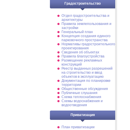
Градостроительство
Отдел градостроительства и
архитектуры
Правила землепользования и
застройки
Генеральный план
Концепция создания единого
парковочного пространства
Нормативы градостроительного
проектирования
Сведения об объектах
Правила благоустройства
Размещение рекламных
конструкций
Реестр выданных разрешений
на строительство и ввод
объектов в эксплуатацию
Документация по планировке
территории
Общественные обсуждения
Публичные слушания
Схема теплоснабжения
Схемы водоснабжения и
водоотведения
Приватизация
План приватизации