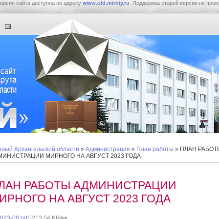
ерсия сайта доступна по адресу
www.old.mirniy.ru
. Поддержка старой версии не прои
ный Архангельской области
»
Администрация
»
План работы
» ПЛАН РАБОТ
МИНИСТРАЦИИ МИРНОГО НА АВГУСТ 2023 ГОДА
ЛАН РАБОТЫ АДМИНИСТРАЦИИ
ИРНОГО НА АВГУСТ 2023 ГОДА
023-08.pdf
[213,04 Kb]
<<