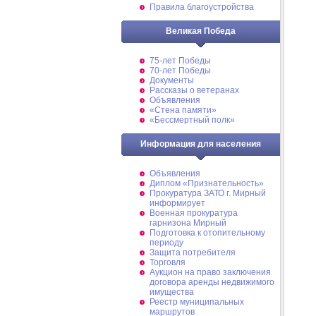
Правила благоустройства
Великая Победа
75-лет Победы
70-лет Победы
Документы
Рассказы о ветеранах
Объявления
«Стена памяти»
«Бессмертный полк»
Информация для населения
Объявления
Диплом «Признательность»
Прокуратура ЗАТО г. Мирный
информирует
Военная прокуратура
гарнизона Мирный
Подготовка к отопительному
периоду
Защита потребителя
Торговля
Аукцион на право заключения
договора аренды недвижимого
имущества
Реестр муниципальных
маршрутов