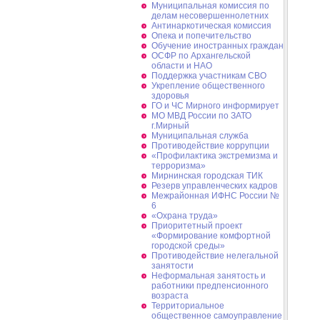
Муниципальная комиссия по
делам несовершеннолетних
Антинаркотическая комиссия
Опека и попечительство
Обучение иностранных граждан
ОСФР по Архангельской
области и НАО
Поддержка участникам СВО
Укрепление общественного
здоровья
ГО и ЧС Мирного информирует
МО МВД России по ЗАТО
г.Мирный
Муниципальная cлужба
Противодействие коррупции
«Профилактика экстремизма и
терроризма»
Мирнинская городская ТИК
Резерв управленческих кадров
Межрайонная ИФНС России №
6
«Охрана труда»
Приоритетный проект
«Формирование комфортной
городской среды»
Противодействие нелегальной
занятости
Неформальная занятость и
работники предпенсионного
возраста
Территориальное
общественное самоуправление