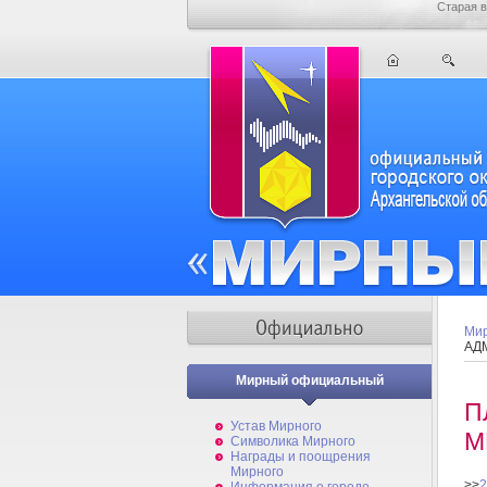
Старая в
Мир
АД
Мирный официальный
П
Устав Мирного
М
Символика Мирного
Награды и поощрения
Мирного
>>
2