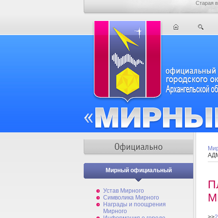
Старая в
Мир
АД
Мирный официальный
П
Устав Мирного
М
Символика Мирного
Награды и поощрения
Мирного
>>
2