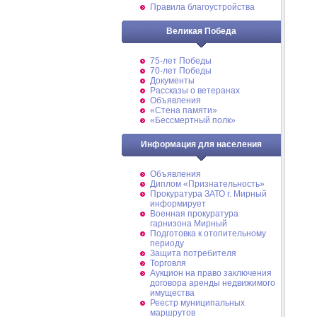
Правила благоустройства
Великая Победа
75-лет Победы
70-лет Победы
Документы
Рассказы о ветеранах
Объявления
«Стена памяти»
«Бессмертный полк»
Информация для населения
Объявления
Диплом «Признательность»
Прокуратура ЗАТО г. Мирный
информирует
Военная прокуратура
гарнизона Мирный
Подготовка к отопительному
периоду
Защита потребителя
Торговля
Аукцион на право заключения
договора аренды недвижимого
имущества
Реестр муниципальных
маршрутов