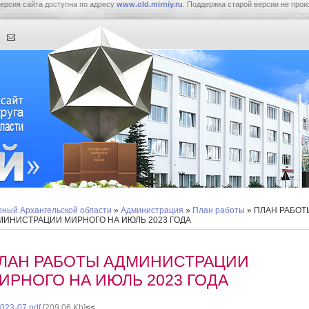
ерсия сайта доступна по адресу
www.old.mirniy.ru
. Поддержка старой версии не прои
ный Архангельской области
»
Администрация
»
План работы
» ПЛАН РАБОТ
МИНИСТРАЦИИ МИРНОГО НА ИЮЛЬ 2023 ГОДА
ЛАН РАБОТЫ АДМИНИСТРАЦИИ
ИРНОГО НА ИЮЛЬ 2023 ГОДА
023-07.pdf
[209,06 Kb]
<<