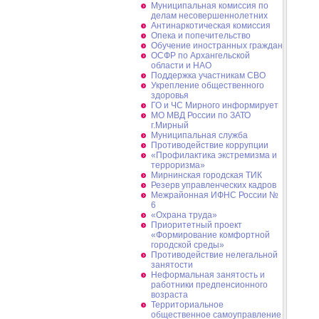
Муниципальная комиссия по
делам несовершеннолетних
Антинаркотическая комиссия
Опека и попечительство
Обучение иностранных граждан
ОСФР по Архангельской
области и НАО
Поддержка участникам СВО
Укрепление общественного
здоровья
ГО и ЧС Мирного информирует
МО МВД России по ЗАТО
г.Мирный
Муниципальная cлужба
Противодействие коррупции
«Профилактика экстремизма и
терроризма»
Мирнинская городская ТИК
Резерв управленческих кадров
Межрайонная ИФНС России №
6
«Охрана труда»
Приоритетный проект
«Формирование комфортной
городской среды»
Противодействие нелегальной
занятости
Неформальная занятость и
работники предпенсионного
возраста
Территориальное
общественное самоуправление