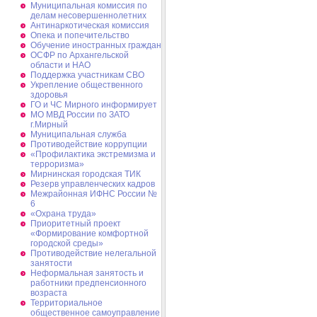
Муниципальная комиссия по
делам несовершеннолетних
Антинаркотическая комиссия
Опека и попечительство
Обучение иностранных граждан
ОСФР по Архангельской
области и НАО
Поддержка участникам СВО
Укрепление общественного
здоровья
ГО и ЧС Мирного информирует
МО МВД России по ЗАТО
г.Мирный
Муниципальная cлужба
Противодействие коррупции
«Профилактика экстремизма и
терроризма»
Мирнинская городская ТИК
Резерв управленческих кадров
Межрайонная ИФНС России №
6
«Охрана труда»
Приоритетный проект
«Формирование комфортной
городской среды»
Противодействие нелегальной
занятости
Неформальная занятость и
работники предпенсионного
возраста
Территориальное
общественное самоуправление