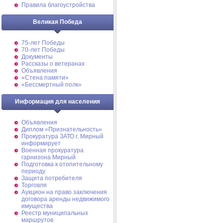
Правила благоустройства
Великая Победа
75-лет Победы
70-лет Победы
Документы
Рассказы о ветеранах
Объявления
«Стена памяти»
«Бессмертный полк»
Информация для населения
Объявления
Диплом «Признательность»
Прокуратура ЗАТО г. Мирный
информирует
Военная прокуратура
гарнизона Мирный
Подготовка к отопительному
периоду
Защита потребителя
Торговля
Аукцион на право заключения
договора аренды недвижимого
имущества
Реестр муниципальных
маршрутов