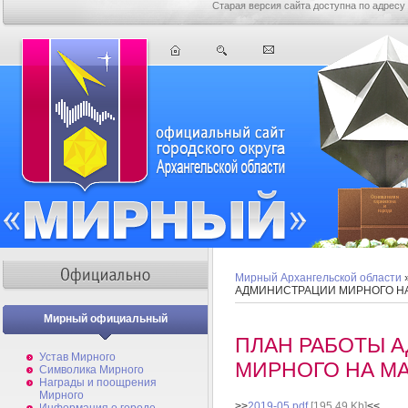
Старая версия сайта доступна по адресу
Мирный Архангельской области
АДМИНИСТРАЦИИ МИРНОГО НА
Мирный официальный
ПЛАН РАБОТЫ 
Устав Мирного
МИРНОГО НА МА
Символика Мирного
Награды и поощрения
Мирного
>>
2019-05.pdf
[195,49 Kb]
<<