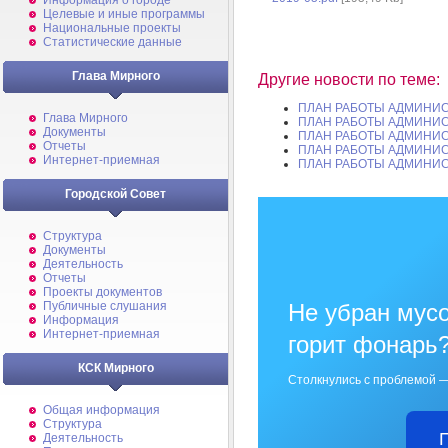
Информация о городе
Целевые и иные программы
Национальные проекты
Статистические данные
Глава Мирного
Другие новости по теме:
ПЛАН РАБОТЫ АДМИНИС
Глава Мирного
ПЛАН РАБОТЫ АДМИНИС
Документы
ПЛАН РАБОТЫ АДМИНИС
Отчеты
ПЛАН РАБОТЫ АДМИНИС
Интернет-приемная
ПЛАН РАБОТЫ АДМИНИС
Городской Совет
Структура
Документы
Деятельность
Отчеты
Проекты документов
Не убран мусо
Публичные слушания
Информация
Интернет-приемная
горит фонарь
КСК Мирного
Столкнулись с проблемой —
Общая информация
Структура
Деятельность