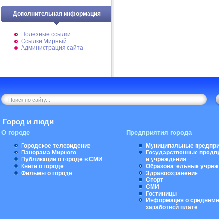
Дополнительная информация
Полезные ссылки
Ссылки Мирный
Администрация сайта
Город и люди
О городе
Предприятия города
Городское телевидение
Муниципальные предпри
Панорама Мирного
Государственные предп
Публикации о городе в СМИ
и учреждения
Книги о городе
Образовательные учреж
Фильмы о городе
Здравоохранение
Спорт
СМИ
Гостиницы
Информация о среднеме
заработной плате