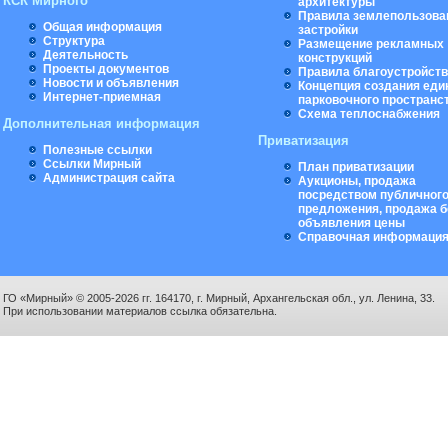
КСК Мирного
архитектуры
Правила землепользова
Общая информация
застройки
Структура
Размещение рекламных
Деятельность
конструкций
Проекты документов
Правила благоустройст
Новости и объявления
Концепция создания еди
Интернет-приемная
парковочного пространс
Схема теплоснабжения
Дополнительная информация
Приватизация
Полезные ссылки
Ссылки Мирный
План приватизации
Администрация сайта
Аукционы, продажа
посредством публичног
предложения, продажа б
объявления цены
Справочная информаци
ГО «Мирный» © 2005-2026 гг. 164170, г. Мирный, Архангельская обл., ул. Ленина, 33.
При использовании материалов ссылка обязательна.