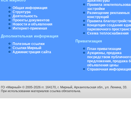
КСК Мирного
архитектуры
Правила землепользова
Общая информация
застройки
Структура
Размещение рекламных
Деятельность
конструкций
Проекты документов
Правила благоустройст
Новости и объявления
Концепция создания еди
Интернет-приемная
парковочного пространс
Схема теплоснабжения
Дополнительная информация
Приватизация
Полезные ссылки
Ссылки Мирный
План приватизации
Администрация сайта
Аукционы, продажа
посредством публичног
предложения, продажа б
объявления цены
Справочная информаци
ГО «Мирный» © 2005-2026 гг. 164170, г. Мирный, Архангельская обл., ул. Ленина, 33.
При использовании материалов ссылка обязательна.