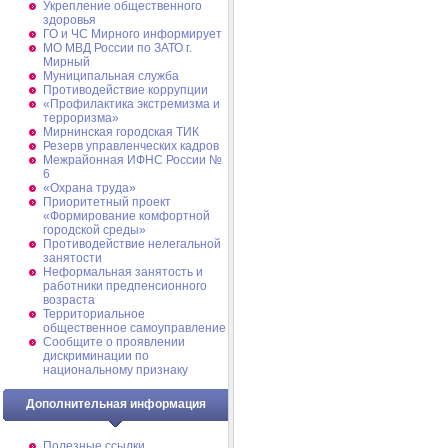
Укрепление общественного
здоровья
ГО и ЧС Мирного информирует
МО МВД России по ЗАТО г.
Мирный
Муниципальная cлужба
Противодействие коррупции
«Профилактика экстремизма и
терроризма»
Мирнинская городская ТИК
Резерв управленческих кадров
Межрайонная ИФНС России №
6
«Охрана труда»
Приоритетный проект
«Формирование комфортной
городской среды»
Противодействие нелегальной
занятости
Неформальная занятость и
работники предпенсионного
возраста
Территориальное
общественное самоуправление
Сообщите о проявлении
дискриминации по
национальному признаку
Дополнительная информация
Полезные ссылки