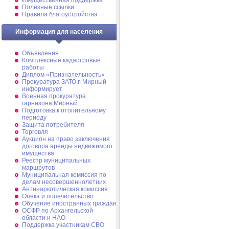
Имущественная поддержка
Полезные ссылки
Правила благоустройства
Информация для населения
Объявления
Комплексные кадастровые
работы
Диплом «Признательность»
Прокуратура ЗАТО г. Мирный
информирует
Военная прокуратура
гарнизона Мирный
Подготовка к отопительному
периоду
Защита потребителя
Торговля
Аукцион на право заключения
договора аренды недвижимого
имущества
Реестр муниципальных
маршрутов
Муниципальная комиссия по
делам несовершеннолетних
Антинаркотическая комиссия
Опека и попечительство
Обучение иностранных граждан
ОСФР по Архангельской
области и НАО
Поддержка участникам СВО