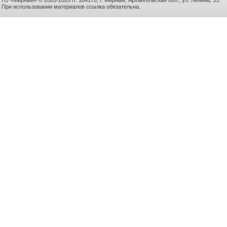
ГО «Мирный» © 2005-2026 гг. 164170, г. Мирный, Архангельская обл., ул. Ленина, 33.
При использовании материалов ссылка обязательна.