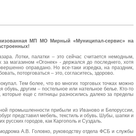
ганизованная МП МО Мирный «Муниципал-сервис» на
астроенных!
зара. Лотки, палатки – это сейчас считается немодным,
 за магазином «Огонек» - держался до последнего, хотя
овершенно оправдано. Но все-таки изредка, на праздник,
овать, поторговаться – это, согласитесь, здорово.
окупал. Тем более, что во многих торговых точках можно
 обувь, другим – постельное или нательное белье. Кто-то
, которые еще с пятницы разносились далеко за пределы
ильной промышленности прибыли из Иваново и Белоруссии,
ург представил мебель, текстиль и обувь. Шубы, шапки и
х русских городов, как Каргополь и Суздаль.
модрома А.В. Головко, руководству отдела ФСБ и службы