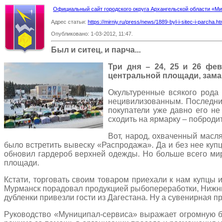
Официальный сайт городского округа Архангельской области «
Адрес статьи:
https://mirniy.ru/press/news/1889-byl-i-sitec-i-parcha.ht
Опубликовано: 1-03-2012, 11:47.
Был и ситец, и парча...
Три дня – 24, 25 и 26 фе
центральной площади, зама
Окультуренные всякого рода 
нецивилизованным. Последний
покупатели уже давно его не
сходить на ярмарку – побродит
Вот, народ, охваченный масля
было встретить вывеску «Распродажа». Да и без нее купц
обновил гардероб верхней одежды. Но больше всего мир
площади.
Кстати, торговать своим товаром приехали к нам купцы 
Мурманск порадовал продукцией рыбопереработки, Нижний
дубленки привезли гости из Дагестана. Ну а сувенирная п
Руководство «Муниципал-сервиса» выражает огромную бл