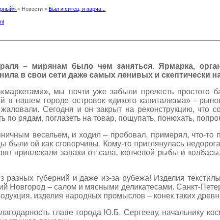
Мирный»
> Новости >
Был и ситец, и парча...
ml
враля – мирянам было чем заняться. Ярмарка, ор
нила в свои сети даже самых ленивых и скептически н
«маркетами», мы почти уже забыли прелесть простого ба
 в нашем городе островок «дикого капитализма» - рынок
 жаловали. Сегодня и он закрыт на реконструкцию, что с
ь по рядам, поглазеть на товар, пощупать, понюхать, попроб
ничным весельем, и ходил – пробовал, примерял, что-то п
ы были ой как сговорчивы. Кому-то приглянулась недорогая
ян привлекали запахи от сала, копченой рыбы и колбасы
из разных губерний и даже из-за рубежа! Изделия текст
 Новгород – салом и мясными деликатесами. Санкт-Петерб
родукция, изделия народных промыслов – конек таких древни
агодарность главе города Ю.Б. Сергееву, начальнику кос