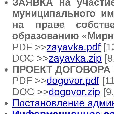
ЗАЯВКА на участи
муниципального им
на праве собстве
образованию «Мир
PDF >>
zayavka.pdf
[1
DOC >>
zayavka.zip
[8
ПРОЕКТ ДОГОВОРА
PDF >>
dogovor.pdf
[11
DOC >>
dogovor.zip
[9
Постановление адми