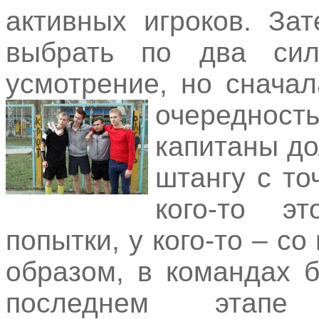
активных игроков. За
выбрать по два сил
усмотрение, но снача
очередно
капитаны д
штангу с то
кого-то э
попытки, у кого-то – со
образом, в командах 
последнем этапе