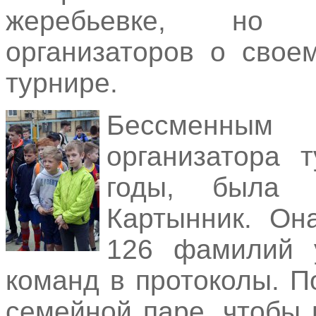
жеребьевке, но 
организаторов о свое
турнире.
Бессменным
организатора 
годы, была 
Картынник. Он
126 фамилий у
команд в протоколы. П
семейной паре, чтобы 