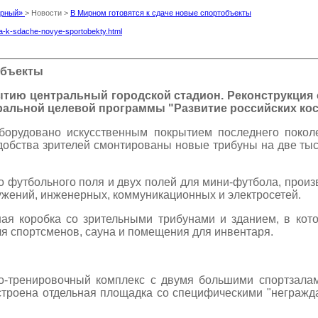
Мирный»
> Новости >
В Мирном готовятся к сдаче новые спортобъекты
ya-k-sdache-novye-sportobekty.html
объекты
ытию центральный городской стадион. Реконструкция о
альной целевой программы "Развитие российских кос
орудовано искусственным покрытием последнего поколе
удобства зрителей смонтированы новые трибуны на две ты
о футбольного поля и двух полей для мини-футбола, прои
ужений, инженерных, коммуникационных и электросетей.
ная коробка со зрительными трибунами и зданием, в ко
я спортсменов, сауна и помещения для инвентаря.
о-тренировочный комплекс с двумя большими спортзала
строена отдельная площадка со специфическими "неграж