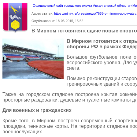
Официальный сайт городского округа Архангельской области «
Адрес статьи:
https://mirniy.ru/press/news/7638-v-mirnom-gotovyats
Опубликовано: 18-06-2015, 15:52.
В Мирном готовятся к сдаче новые спорт
В Мирном готовится к откр
обороны РФ в рамках Федер
Большое футбольное поле об
всероссийского уровня. Для 
снега.
Помимо реконструкции старог
тренировочных зданий и соор
Также на городском стадионе построена крытая хоккей
просторные раздевалки, душевые и туалетные комнаты дл
Для военных и гражданских
Кроме того, в Мирном построен современный спортивн
площадки, теннисные корты. На территории стадиона по
военнослужащих.