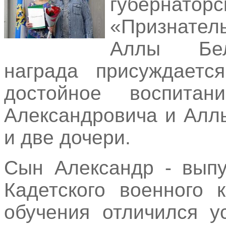
губерн
«Признател
Аллы Бел
награда присуждаетс
достойное воспита
Александровича и Алл
и две дочери.
Сын Александр - выпу
Кадетского военного
обучения отличился у