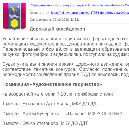
Официальный сайт городского округа Архангельской области «
Адрес статьи:
https://mirniy.ru/press/news/17988-dorozhnyy-kaleydo
Опубликовано: 29-10-2020, 11:32.
Дорожный калейдоскоп
Управление образования и социальной сферы подвело ит
номинациях художественное, декоративно-прикладное, фо
Первоначальный отбор вёлся в двенадцати образовательн
рисунки, фотографии и видеоклипы), поступили на суд жю
Судьи учитывали знания правил дорожного движения, ор
соответствие тематике конкурса. Согласно положению
необходимости соблюдения правил ПДД пешеходами, води
Номинация «Художественное творчество»
- в возрастной категории 7-10 лет призёрами стали:
1 место - Елизавета Артемьева, МКУ ДО ДДТ.
2 место - Артем Кучеренко, 1 «В» класс МКОУ СОШ № 4.
3 место - Эльза Утяганова, МКУ ДО ДДТ.