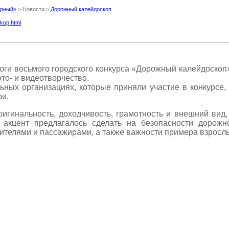
Мирный»
> Новости >
Дорожный калейдоскоп
skop.html
оги восьмого городского конкурса «Дорожный калейдоскоп
то- и видеотворчество.
ых организациях, которые приняли участие в конкурсе, 
ри.
игинальность, доходчивость, грамотность и внешний вид,
, акцент предлагалось сделать на безопасности дорож
телями и пассажирами, а также важности примера взрослы