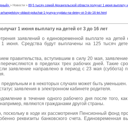
Мирный»
> Новости >
89,5 тысяч семей Архангельской области получат 1 июня выплату на
arhangelskoy-oblasti-poluchat-1-iyunya-vyplatu-na-detey-ot-3-do-16-let.html
олучат 1 июня выплату на детей от 3 до 16 лет
трения заявлений о единовременной выплате на детей от
 1 июня. Средства будут выплачены на 125 тысяч дете
нием правительства, вступившим в силу 20 мая, заявлени
 перечисляются в пределах трех рабочих дней. Такие ср
ли заявление направлено в период с 23 мая (суббота) по
я.
 предельным и в некоторых случаях может быть уменьшен.
 статус заявления в электронном кабинете родителя.
едомление в течение одного рабочего дня после того, ка
 например, являются гражданами другой страны.
, поскольку в ходе их рассмотрения Пенсионный фонд про
обенно реквизиты банковского счета. Единовременная вы