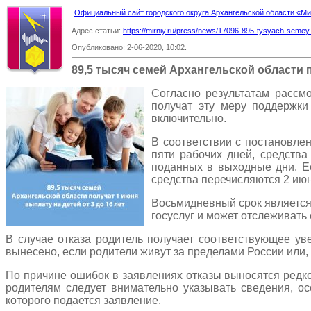
Официальный сайт городского округа Архангельской области «
Адрес статьи:
https://mirniy.ru/press/news/17096-895-tysyach-semey-
Опубликовано: 2-06-2020, 10:02.
89,5 тысяч семей Архангельской области п
Согласно результатам рассмо
получат эту меру поддержки
включительно.
В соответствии с постановле
пяти рабочих дней, средства
поданных в выходные дни. Ес
средства перечисляются 2 июн
Восьмидневный срок является
госуслуг и может отслеживать
В случае отказа родитель получает соответствующее ув
вынесено, если родители живут за пределами России или,
По причине ошибок в заявлениях отказы выносятся редко
родителям следует внимательно указывать сведения, ос
которого подается заявление.