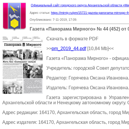
Официальный сайт городского округа Архангельской области «
Адрес статьи:
https://mirniy.ru/pm/15721-gazeta-panorama-mirnogo-
Опубликовано: 7-11-2019, 17:09.
Газета «Панорама Мирного» № 44 (452) от 
Скачать в формате PDF
>>
pm_2019_44.pdf
[10,84 Mb]
<<
Газета «Панорама Мирного» - офици
Учредитель: городской Совет депутат
Редактор: Горячева Оксана Ивановна
Издатель: Горячева Оксана Ивановна
Газета зарегистрирована в Управл
Архангельской области и Ненецкому автономному округу. 
Адрес редакции: 164170, Архангельская область, город Ми
Адрес издателя: 164170, Архангельская область, город Мир