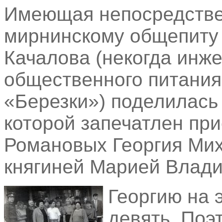
Имеющая непосредстве
мирнинскому общепиту
Качалова (некогда инж
общественного питания,
«Березки») поделилась
которой запечатлен пр
Романовых Георгия Ми
княгиней Марией Влад
Георгию на 
девять. Поэ