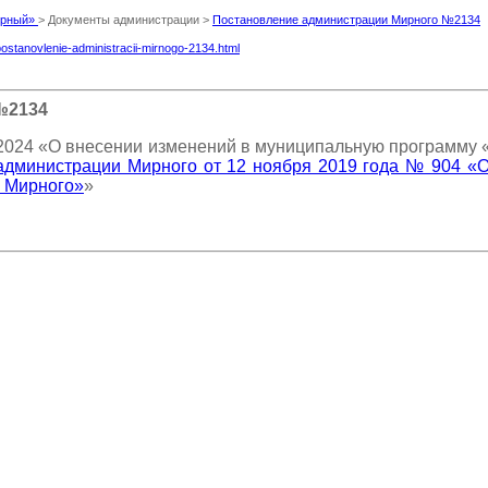
Мирный»
> Документы администрации >
Постановление администрации Мирного №2134
postanovlenie-administracii-mirnogo-2134.html
№2134
2024 «О внесении изменений в муниципальную программу «
администрации Мирного от 12 ноября 2019 года № 904 «
и Мирного»
»