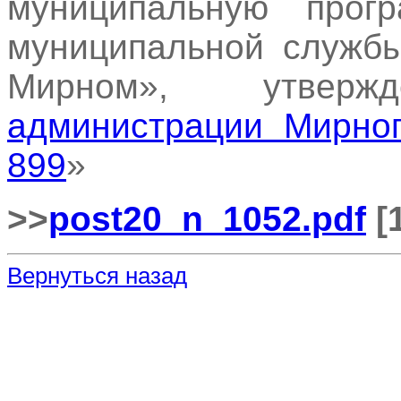
муниципальную прог
муниципальной службы
Мирном», утвер
администрации Мирног
899
»
>>
post20_n_1052.pdf
[
Вернуться назад