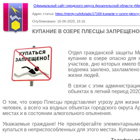
Официальный сайт городского округа Архангельской области «
Адрес статьи:
https://mirniy.ru/info/ads/17169-kupanie-v-ozere-plesc
Опубликовано: 16-06-2020, 16:16.
КУПАНИЕ В ОЗЕРЕ ПЛЕСЦЫ ЗАПРЕЩЕНО
Отдел гражданской защиты М
купание в озере опасно для 
участков, дно которых имело б
водоема заилено, захламлено
жизни людей.
В связи с этим администраци
объектах в летний период 2020
О том, что озеро Плесцы представляет угрозу для жизни 
человек, а всего на водных объектах городского округа
местах и в состоянии алкогольного опьянения.
Уважаемые граждане! Не пренебрегайте элементарными 
купаться в неприспособленных для этого местах. Купание