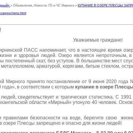
Мирный»
> Объявления, Новости: ГО и ЧС Мирного >
КУПАНИЕ В ОЗЕРЕ ПЛЕСЦЫ ЗАП
y-zaprescheno.html
!
Уважаемые граждане!
ирнинской ПАСС напоминает, что в настоящее время озе
жизни и здоровья людей. Озеро является непроточным, в 
ы постепенный скат, без уступов. В большинстве мест спус
 металлоломом, арматурой, корягами, битым стеклом, остр
ей Мирного принято постановление от 9 июня 2020 года 
 года», в соответствии с которым
купание в озере Плесц
людей, свидетельствует и трагическая статистика. С 199
 Архангельской области «Мирный» утонуло 40 человек. Осн
правилами безопасности на воде, берегите свою жизнь
 в озере Плесцы запрещено и опасно для жизни людей!