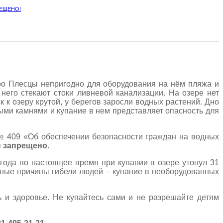
РЕЩЕНО!
ро Плесцы непригодно для оборудования на нём пляжа и
него стекают стоки ливневой канализации. На озере нет
к к озеру крутой, у берегов заросли водных растений. Дно
ыми камнями и купание в нем представляет опасность для
№ 409 «Об обеспечении безопасности граждан на водных
ы запрещено
.
1 года по настоящее время при купании в озере утонул 31
овные причины гибели людей – купание в необорудованных
 и здоровье. Не купайтесь сами и не разрешайте детям