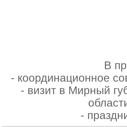
В п
- координационное с
- визит в Мирный г
област
- праздн