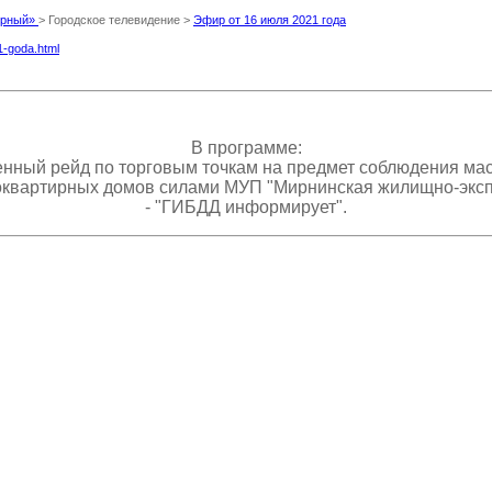
Мирный»
> Городское телевидение >
Эфир от 16 июля 2021 года
21-goda.html
В программе:
нный рейд по торговым точкам на предмет соблюдения ма
гоквартирных домов силами МУП "Мирнинская жилищно-эксп
- "ГИБДД информирует".