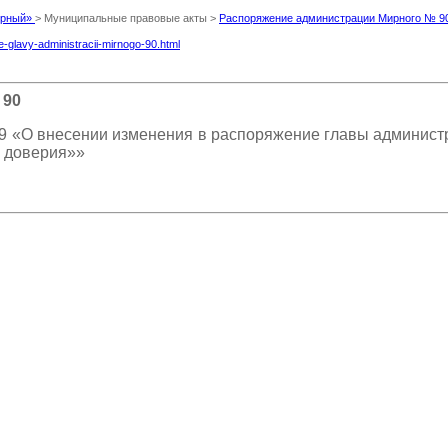
Мирный»
> Муниципальные правовые акты >
Распоряжение администрации Мирного № 9
e-glavy-administracii-mirnogo-90.html
 90
9 «О внесении изменения в распоряжение главы администр
н доверия»»